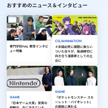
おすすめのニュース＆インタビュー
CG/ANIMATION
専門学校HAL 教官インタビ
４年間必死に課題に食らい
ュー特集
ついた日々が、毎週締切に
向き合う漫画家としての土
台に
GAME
GAME
『ポケットモンスター スカ
ーレット・バイオレット』 
『日本ゲーム大賞』受賞の
の開発に携わる
経験が、今に活きている。