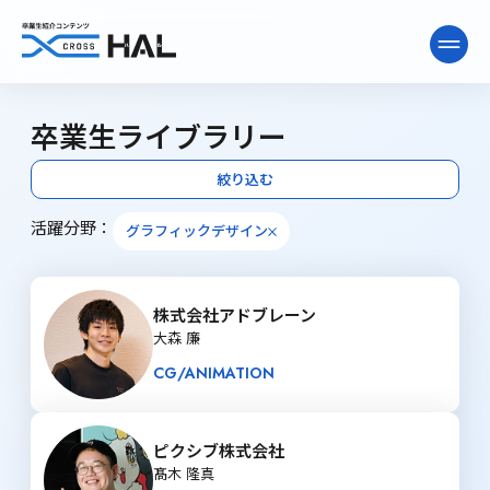
卒業生ライブラリー
ニュース&インタビュー
絞り込む
活躍分野：
卒業生ライブラリー
グラフィックデザイン
株式会社アドブレーン
卒業生向け情報
大森 廉
CG/ANIMATION
ピクシブ株式会社
髙木 隆真