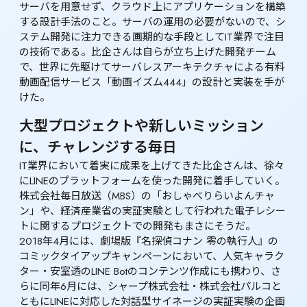
サーバを用意せず、クラウド上にアプリケーションを構築
する設計手法のこと。サーバの運用の必要がないので、シ
ステム開発に注力できる画期的な手段としてIT業界で注目
の技術である。比企さんは自らが立ち上げた開発チーム
で、世界に先駆けてサーバレスアーキテクチャによる有料
動画配信サービス「動画イズム444」の設計と実装を手が
けた。
大型プロジェクトや新しいミッション
に、チャレンジする毎日
IT業界において着実に成果を上げてきた比企さんは、徐々
にLINEのプラットフォームを使った開発に着手していく。
株式会社毎日放送（MBS）の「おしゃべりらいよんチャ
ン」や、経済産業省の実証実験として行われた電子レシー
トに関するプロジェクトでの開発もまさにそうだ。

2018年4月には、劇場版『名探偵コナン 零の執行人』の
コミックタイアップキャンペーンにおいて、人気キャラク
ター・安室透のLINE Botのコンテンツ作成にも携わり、さ
らに同年6月には、シャープ株式会社・株式会社パルコと
ともにLINEに対応した対話型サイネージの実証実験の企画