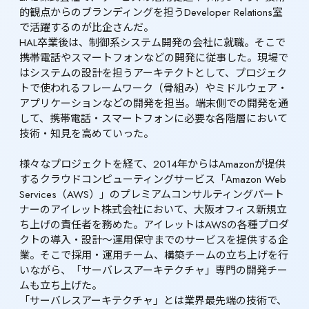
的観点からのブランディングを担うDeveloper Relations室
で活躍するのが比企さんだ。

HAL卒業後は、制御系システム開発の会社に就職。そこで
携帯電話やスマートフォンなどの開発に従事した。現場で
はシステムの設計を担うアーキテクトとして、プロジェク
トで使われるフレームワーク（骨組み）やミドルウェア・
アプリケーションなどの開発を担当。端末側での開発を通
して、携帯電話・スマートフォンに必要な各階層において
技術・知見を高めていった。

様々なプロジェクトを経て、2014年からはAmazonが提供
するクラウドコンピューティングサービス「Amazon Web 
Services（AWS）」のプレミアムコンサルティングパート
ナーのアイレット株式会社において、大阪オフィス新規立
ち上げの責任者を務めた。アイレットはAWSの各種プロダ
クトの導入・設計～運用保守までのサービスを提供する企
業。そこで採用・運用チーム、構築チームの立ち上げを行
いながら、「サーバレスアーキテクチャ」専門の開発チー
ムも立ち上げた。

「サーバレスアーキテクチャ」とは業界最先端の技術で、