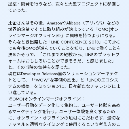
提案・開発を行うなど、次々と大型プロジェクトに参画し
ていった。

比企さんはその後、AmazonやAlibaba（アリババ）などの
世界的企業ですでに取り組みが始まっている「OMO(オン
ラインマージオフライン)※」に興味を持つようになる。
そんなとき出席した「LINE CONFERENCE 2018」にてLINE
でも今後OMOが進んでいくことを知り、LINEで働くことを
決めたそうで、「これまでの経験から、LINEのプラットフ
ォームはおもしろいことができそうだ、と感じました」
と、その当時の気持ちを語った。

現在はDeveloper Relations室のソリューションアーキテク
トとして、「“WOW”な事例の創出」と「LINEのエコシス
テムの構築」をミッションに、日々新たなチャレンジにま
い進している。
※OMO(オンラインマージオフライン)：

ユーザー行動をデータ化して集約し、ユーザー体験を高め
るマーケティングを行う。ユーザー体験を良くするため
に、オンライン・オフラインの垣根にこだわらず、適切な
チャネルを適切なタイミングで使用するという考え方のこ