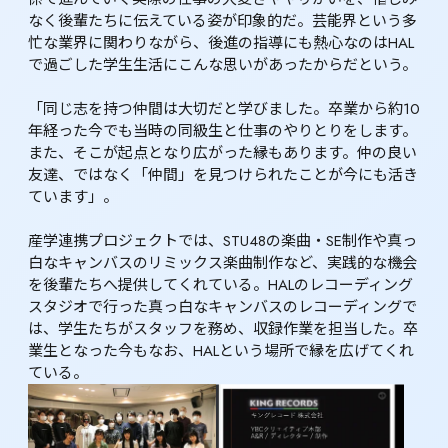
なく後輩たちに伝えている姿が印象的だ。芸能界という多
忙な業界に関わりながら、後進の指導にも熱心なのはHAL
で過ごした学生生活にこんな思いがあったからだという。

「同じ志を持つ仲間は大切だと学びました。卒業から約10
年経った今でも当時の同級生と仕事のやりとりをします。
また、そこが起点となり広がった縁もあります。仲の良い
友達、ではなく「仲間」を見つけられたことが今にも活き
ています」。

産学連携プロジェクトでは、STU48の楽曲・SE制作や真っ
白なキャンバスのリミックス楽曲制作など、実践的な機会
を後輩たちへ提供してくれている。HALのレコーディング
スタジオで行った真っ白なキャンバスのレコーディングで
は、学生たちがスタッフを務め、収録作業を担当した。卒
業生となった今もなお、HALという場所で縁を広げてくれ
ている。