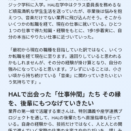
ジック学科に入学。HAL在学中はクラス委員長を務めるな
ど順風満帆な学生生活を送っていたが、卒業後は悩みを抱
えつつ、音楽だけでない業界に飛び込んだそう。そこから
いくつかの転職を経て、現在の仕事に就いている。ひとつ
１つの仕事で得た知識・経験をもとに、1歩1歩着実に、自
分の本当にやりたい仕事に近づいていった。

「最初から現在の職種を目指していた訳ではなく、いくつ
か転職を経て現在に至ります。遠回りしていると思われる
かもしれませんが、その分の経験が掛け算となり、自分の
強みになっていると思います。ブレずにいることは、小さ
い頃から持ち続けている「音楽」に関わっていきたいとい
う気持ちです」。
HALで出会った「仕事仲間」たち その縁
を、後輩にもつなげていきたい
業界の第一線で活躍する東さんは、特別講義や産学連携プ
ロジェクトを通して、HALの後輩たちへ直接指導も行って
いる。自身の経験から、技術だけではなく、人と人との関
係で進んでいく実際の仕事の大変さややりがいを、惜しみ