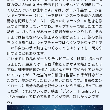
画の登場人物の動きや表情を絵コンテなどから想像してつ
くり込んでいくお仕事です。今は、ゲーム作品のモーショ
ンキャプチャー（センサーを搭載したスーツを着た人間の
動きを記録したデータ）で撮ったキャラクターの動きを修
正する作業をしていますね。キャプチャーで撮ったままの
動きは、ガタツキがあったり構図が悪かったりして、その
ままでは使えないので修正する必要があります。顔の表情
をつくる場合は、キャプチャーではなくソフトウェア上で
一から自分の手で動きをつくることもありますし、両方併
用することもあります。

これまで13作品のゲームやテレビアニメ、映画に携わって
きました。最近では、映画『竜とそばかすの姫』がありま
すね。細田守監督の作品はほとんど当社でやらせていただ
いていますが、入社当時から細田守監督の作品が好きだっ
たので、夢がかなったという想いがあります。映画のエン
ドロールに自分の名前を載せたいという目標も持っていま
したが、それについては、映画『デスノート Light up the 
NEW world』で初めて載ることができ、嬉しかったです
ね。