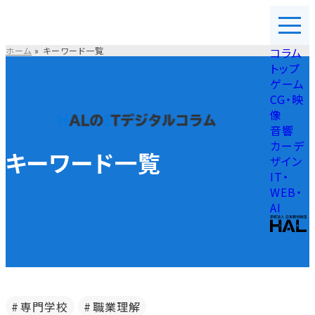
コ
ン
テ
ホーム
»
キーワード一覧
コラム
ン
トップ
ツ
ゲーム
を
CG・映
ス
像
キ
音響
ッ
カーデ
プ
キーワード一覧
ザイン
す
IT・
る
WEB・
AI
専門学校
職業理解