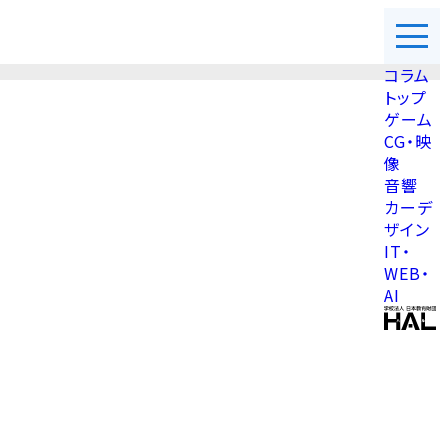
コラム
トップ
ゲーム
CG・映
像
音響
カーデ
ザイン
IT・
WEB・
AI