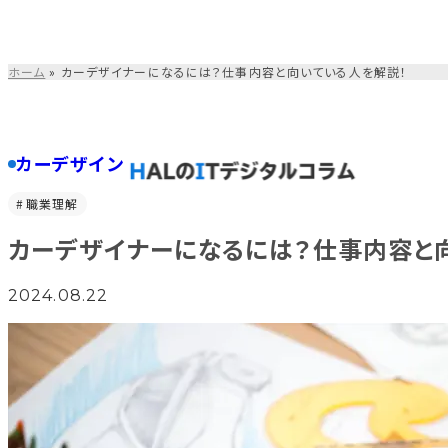
コ
ン
テ
ホーム
»
カーデザイナーになるには？仕事内容と向いている人を解説！
ン
ツ
を
ス
カーデザイン
キ
ッ
職業理解
プ
す
カーデザイナーになるには？仕事内容と
る
2024.08.22