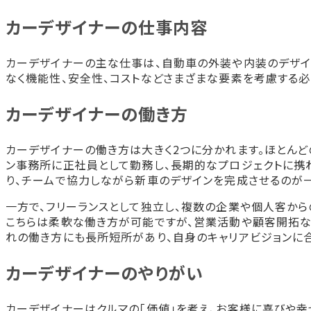
採用試験を受ける
カーデザイナーの仕事内容
メーカーやデザイン事務所へ就職する
カーデザイナーを目指せる学校の種類
カーデザイナーの主な仕事は、自動車の外装や内装のデザイ
専門学校
なく機能性、安全性、コストなどさまざまな要素を考慮する必
大学
通信制の大学
カーデザイナーの働き方
カーデザイナーに向いている人
デザイン力や発想力がある人
カーデザイナーの働き方は大きく2つに分かれます。ほとん
自動車の知識に詳しい人
ン事務所に正社員として勤務し、長期的なプロジェクトに携
マーケティング力がある人
り、チームで協力しながら新車のデザインを完成させるのが
カーデザイナーに関する資格
一方で、フリーランスとして独立し、複数の企業や個人客か
CGクリエイター検定
こちらは柔軟な働き方が可能ですが、営業活動や顧客開拓な
CGエンジニア検定
れの働き方にも長所短所があり、自身のキャリアビジョンに
色彩検定
CAD利用者技術検定
カーデザイナーのやりがい
プロダクトデザイン検定
プロジェクトマネージャー試験
カーデザイナーはクルマの「価値」を考え、お客様に喜びや