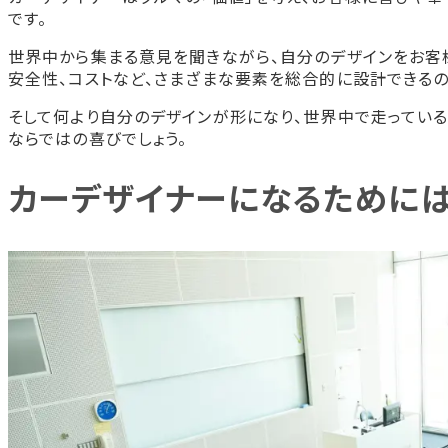
カーデザイナーに関するよくある質問
です。
カーデザイナーの就職状況は？
世界中から集まる意見を聞きながら、自分のデザインをお客
カーデザイナーの年収はどのくらい？
安全性、コストなど、さまざまな要素を総合的に設計できるの
カーデザイナーは社会人からでもなれる？
そして何より自分のデザインが形になり、世界中で走っている
まとめ
ならではの喜びでしょう。
カーデザイナーを目指すならHALがおすすめ
カーデザイン学科 4年制
カーデザイナーになるために
カーデザイナー専攻
カーモデラー専攻
次世代モビリティ開発専攻