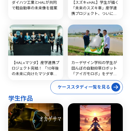
ダイハツ工業とHALが共同
【スズキ×HAL】学生が描く
で軽自動車の未来像を提案
「未来のスズキ車」産学連
携プロジェクト、ついに完
結！
【HAL×マツダ】産学連携プ
カーデザイン学科の学生が
ロジェクト完結！ 「10年後
田んぼの自動抑草ロボット
の未来に向けたマツダ車」
「アイガモロボ」をデザイ
を学生が提案しました
ン！プロトタイプが公開さ
れました
ケーススタディ一覧を見る
学生作品