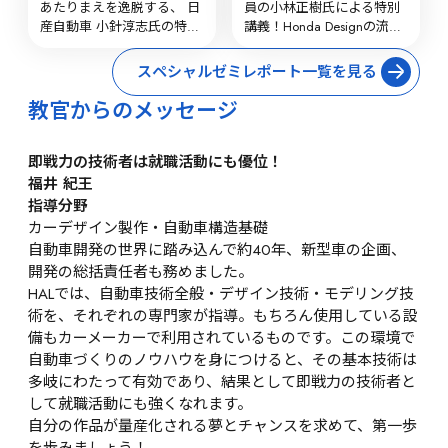
あたりまえを逸脱する、 日
員の小林正樹氏による特別
産自動車 小針淳志氏の特別
講義！Honda Designの流儀
講義を実施しました
を学びました
スペシャルゼミレポート一覧を見る
教官からのメッセージ
即戦力の技術者は就職活動にも優位！
福井 紀王
指導分野
カーデザイン製作・自動車構造基礎
自動車開発の世界に踏み込んで約40年、新型車の企画、
開発の総括責任者も務めました。

HALでは、自動車技術全般・デザイン技術・モデリング技
術を、それぞれの専門家が指導。もちろん使用している設
備もカーメーカーで利用されているものです。この環境で
自動車づくりのノウハウを身につけると、その基本技術は
多岐にわたって有効であり、結果として即戦力の技術者と
して就職活動にも強くなれます。

自分の作品が量産化される夢とチャンスを求めて、第一歩
を歩みましょう！