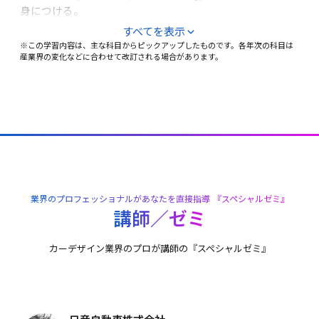
身につける。
プロダクトデザイン企画・デジタルスケッチ技法応用
［実習・演習]
すべてを表示
［総合教育]
※この学習内容は、主な科目からピックアップしたものです。各年次の科目は
ケーススタディ（産学連携プロジェクト）、Alias 
産業界の変化などに合わせて改訂される場合があります。
AutoStudio（3DCAD）実践、クレイモデリング、流体力
ビジネストレーニング、インターンシップ、就職活動
学、未来創造展（卒業制作・発表展）
［総合教育]
就職活動、ビジネスコミュニケーション
業界のプロフェッショナルがあなたを直接指導 『スペシャルゼミ』
講師／ゼミ
カーデザイン業界のプロが講師の『スペシャルゼミ』