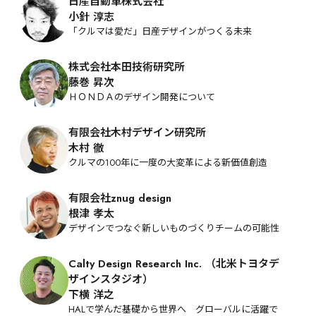
日産自動車株式会社
小針 淳志
「クルマは愛だ」日産デザインがつくる未来
株式会社本田技術研究所
藤巻 昇次
ＨＯＮＤＡのデザイン開発について
有限会社木村デザイン研究所
木村 徹
クルマの100年に一度の大変革による新価値創造
有限会社znug design
根津 孝太
デザインでつなぐ新しいものづくりチームの可能性
Calty Design Research Inc. （北米トヨタデ
ザインスタジオ）
下横 洋之
HALで学んだ基礎から世界へ　グローバルに活躍で