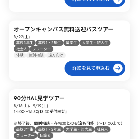
オープンキャンパス無料送迎バスツアー
8/22(土)
高校3年生
高校1・2年生
留学生
大学生・短大生
社会人
フリーター
体験
個別相談
遠方向け
詳細を見て申込む
90分HAL見学ツアー
8/15(土)、9/19(土)

14:00～15:30(13:30受付開始)

※終了後、個別相談・在校生との交流も可能（～17:00まで）
高校3年生
高校1・2年生
大学生・短大生
社会人
フリーター
保護者