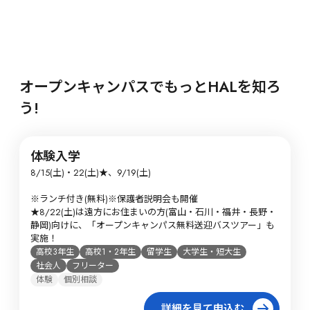
オープンキャンパスでもっとHALを知ろ
う!
体験入学
8/15(土)・22(土)★、9/19(土)

※ランチ付き(無料)※保護者説明会も開催

★8/22(土)は遠方にお住まいの方(富山・石川・福井・長野・
静岡)向けに、「オープンキャンパス無料送迎バスツアー」も
実施！
高校3年生
高校1・2年生
留学生
大学生・短大生
社会人
フリーター
体験
個別相談
詳細を見て申込む