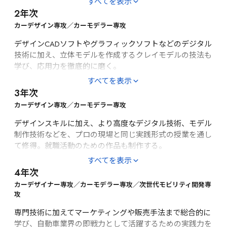
すべてを表示
2年次
カーデザイン基礎（平面図、展開図、3次元表現）、
Illustrator・Photoshop基礎、デザインスケッチ技法、デッ
カーデザイン専攻／カーモデラー専攻
サン、クレイモデル制作基礎、HAL EVENT WEEK（進級制
デザインCADソフトやグラフィックソフトなどのデジタル
作展）
技術に加え、立体モデルを作成するクレイモデルの技法も
［基礎・応用]
学び、応用力を徹底的に磨く。
［実習・演習]
自動車概論、Alias Auto Studio（3DCAD）基礎、ポリゴン
すべてを表示
モデル制作（Blender）基礎、モビリティ先進技術基礎、レ
3年次
コンセプト立案～スケッチ表現、プロダクトデザイン技
イアウト・視覚法則、色彩・配色、プロダクトデザイン
法、3DCADモデリング技法、デジタルスケッチ技法、ク
カーデザイン専攻／カーモデラー専攻
論、マーカー・パステル技法
レイモデル制作技法
デザインスキルに加え、より高度なデジタル技術、モデル
［総合教育]
［基礎・応用]
制作技術などを、プロの現場と同じ実践形式の授業を通し
て修得。就職活動のための作品も制作する。
創造性開発、問題解決技法、日常英会話
Alias Auto Studio（3DCAD）応用、ポリゴンモデル制作
［実習・演習]
（Blender）応用、デザイン問題解決法、デザイン造形・
すべてを表示
構成理論、デッサン応用、UI/UX概論、モビリティ先進技
4年次
自動車内装、Alias AutoStudio（3DCAD）実習、機能的・
術応用
経済的デザイン、プロジェクトマネジメント、就職作品制
カーデザイナー専攻／カーモデラー専攻／次世代モビリティ開発専
作（カーデザイン・クレイモデル）、就職作品プレゼンテ
攻
［総合教育]
ーション（企業審査）
専門技術に加えてマーケティングや販売手法まで総合的に
日常英会話
学び、自動車業界の即戦力として活躍するための実践力を
［基礎・応用]