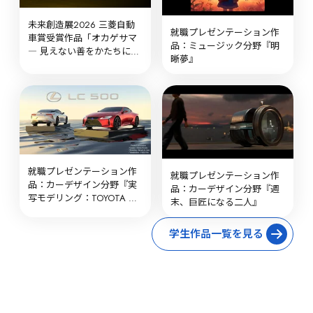
未来創造展2026 三菱自動
就職プレゼンテーション作
車賞受賞作品「オカゲサマ 
品：ミュージック分野『明
― 見えない善をかたちにす
晰夢』
る ―」
就職プレゼンテーション作
就職プレゼンテーション作
品：カーデザイン分野『実
品：カーデザイン分野『週
写モデリング：TOYOTA 
末、巨匠になる二人』
PRIUS 2023』
学生作品一覧を見る