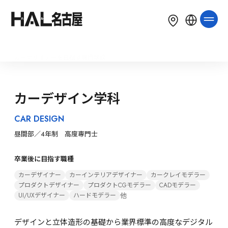
LANGUAGE
English
简体中文
繁體中文
カーデザイナーを目指す専門学校
한국어
Tiếng Việt
Bahasa Indonesia
カーデザイン学科
CAR DESIGN
昼間部／4年制　高度専門士
卒業後に目指す職種
カーデザイナー
カーインテリアデザイナー
カークレイモデラー
プロダクトデザイナー
プロダクトCGモデラー
CADモデラー
他
UI/UXデザイナー
ハードモデラー
デザインと立体造形の基礎から業界標準の高度なデジタル