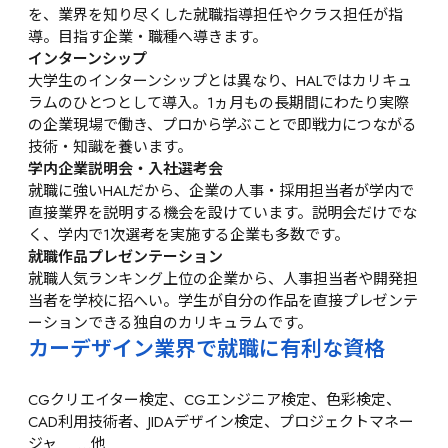
を、業界を知り尽くした就職指導担任やクラス担任が指
導。目指す企業・職種へ導きます。
インターンシップ
大学生のインターンシップとは異なり、HALではカリキュ
ラムのひとつとして導入。1ヵ月もの長期間にわたり実際
の企業現場で働き、プロから学ぶことで即戦力につながる
技術・知識を養います。
学内企業説明会・入社選考会
就職に強いHALだから、企業の人事・採用担当者が学内で
直接業界を説明する機会を設けています。説明会だけでな
く、学内で1次選考を実施する企業も多数です。
就職作品プレゼンテーション
就職人気ランキング上位の企業から、人事担当者や開発担
当者を学校に招へい。学生が自分の作品を直接プレゼンテ
ーションできる独自のカリキュラムです。
カーデザイン業界で就職に有利な資格
CGクリエイター検定、CGエンジニア検定、色彩検定、
CAD利用技術者、JIDAデザイン検定、プロジェクトマネー
ジャ 　…他