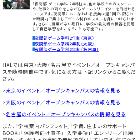
「夜間部 ゲーム学科 2年制」は、他の学校とのWスクール
や、仕事との両立をしながらゲームクリエイターを目指せる
コースです。夜間帯におこなわれる授業は週3回で、限られ
た時間内で集中してゲーム制作のスキルを身につけられま
す。さらに、授業がない曜日に、学校の最先端の機器を使用
して自己学習をおこなうことも可能です。
夜間部ゲーム学科2年制（東京）
夜間部ゲーム学科2年制（大阪）
夜間部ゲーム学科2年制（名古屋）
HALでは東京・大阪・名古屋でイベント／オープンキャンパ
スを随時開催中です。気になる方は下記リンクからご覧くだ
さい。
>
東京のイベント／オープンキャンパスの情報を見る
>
大阪のイベント／オープンキャンパスの情報を見る
>
名古屋のイベント／オープンキャンパスの情報を見る
また、「学校案内パンフレット」「学費、住まいのサポート
BOOK」「保護者向け冊子」「入学要項」「エントリー／出願
書類一式」が入った資料を無料で送付しています。気になる