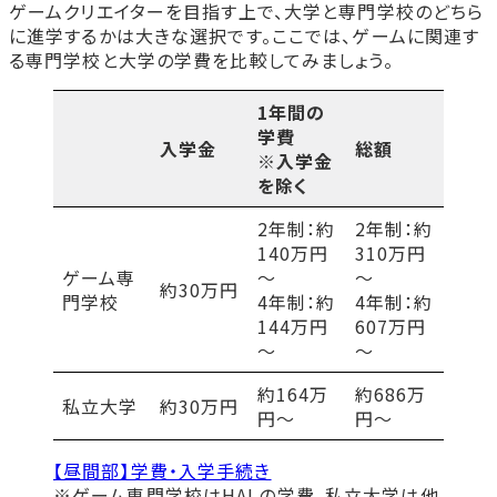
ゲームクリエイターを目指す上で、大学と専門学校のどちら
奨学金は誰でも借りられますか？
に進学するかは大きな選択です。ここでは、ゲームに関連す
まとめ
る専門学校と大学の学費を比較してみましょう。
HALでゲーム開発について学びませんか？
昼間部 ゲーム4年制学科 ゲームデザインコ
1年間の
ース
学費
入学金
総額
昼間部 ゲーム4年制学科 ゲーム企画コース
※入学金
Ⅰ／ゲーム企画コースⅡ
を除く
昼間部 ゲーム4年制学科 ゲーム制作コース
2年制：約
2年制：約
Ⅰ／ゲーム制作コースⅡ
昼間部 ゲーム学科 2年制
140万円
310万円
ゲーム専
～
～
夜間部 ゲーム学科 2年制
約30万円
門学校
4年制：約
4年制：約
144万円
607万円
～
～
約164万
約686万
私立大学
約30万円
円～
円～
【昼間部】学費・入学手続き
※ゲーム専門学校はHALの学費、私立大学は他