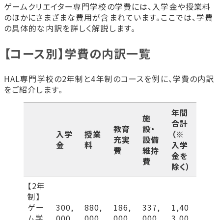
ゲームクリエイター専門学校の学費には、入学金や授業料
のほかにさまざまな費用が含まれています。ここでは、学費
の具体的な内訳を詳しく解説します。
【コース別】学費の内訳一覧
HAL専門学校の2年制と4年制のコースを例に、学費の内訳
をご紹介します。
年間
施
合計
教育
設・
入学
授業
（※
充実
設備
金
料
入学
費
維持
金を
費
除く）
【2年
制】
ゲー
300,
880,
186,
337,
1,40
ム学
000
000
000
000
3,00