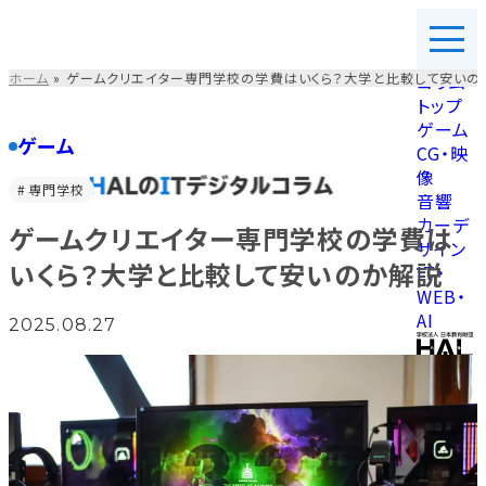
コ
ン
テ
ホーム
»
ゲームクリエイター専門学校の学費はいくら？大学と比較して安いの
コラム
ン
トップ
ツ
ゲーム
を
ゲーム
CG・映
ス
像
キ
専門学校
音響
ッ
カーデ
ゲームクリエイター専門学校の学費は
プ
ザイン
す
いくら？大学と比較して安いのか解説
IT・
る
WEB・
AI
2025.08.27