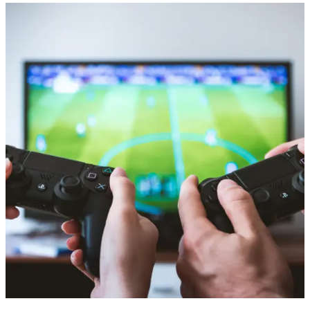
入学金
授業料
教育充実費
施設･設備維持費
ゲームクリエイター専門学校で学費以外にかかる費用
パソコンやソフトウェア代
書籍代
研修費
通学費
一人暮らしの費用
ゲームクリエイター専門学校の学費を抑える方法
奨学金制度を活用する
教育訓練給付金制度を利用する
特待生制度や学費免除制度を利用する
働きながら学ぶ
ゲームクリエイター専門学校の学費に関するよくある質
問