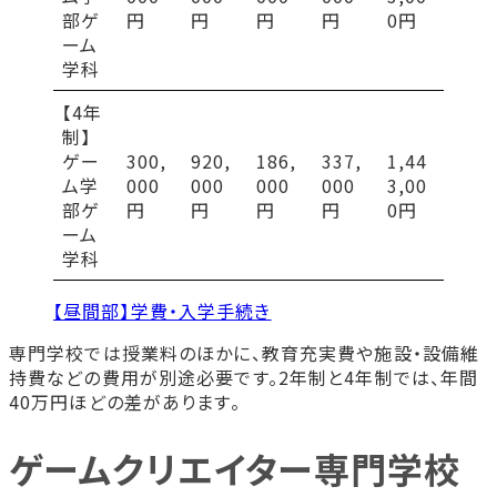
部ゲ
円
円
円
円
0円
ーム
学科
【4年
制】
ゲー
300,
920,
186,
337,
1,44
ム学
000
000
000
000
3,00
部ゲ
円
円
円
円
0円
ーム
学科
【昼間部】学費・入学手続き
専門学校では授業料のほかに、教育充実費や施設・設備維
持費などの費用が別途必要です。2年制と4年制では、年間
40万円ほどの差があります。
ゲームクリエイター専門学校