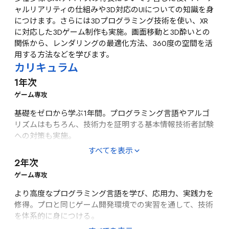
ャルリアリティの仕組みや3D対応のUIについての知識を身
につけます。さらには3Dプログラミング技術を使い、XR
に対応した3Dゲーム制作も実施。画面移動と3D酔いとの
関係から、レンダリングの最適化方法、360度の空間を活
用する方法などを学びます。
カリキュラム
1年次
ゲーム専攻
基礎をゼロから学ぶ1年間。プログラミング言語やアルゴ
リズムはもちろん、技術力を証明する基本情報技術者試験
への対策も実施。
［基礎・応用]
すべてを表示
2年次
ゲームプログラミング基礎（C言語）、アルゴリズム（処
理手順）学習、ゲームエンジン、ゲームプランニング、ゲ
ゲーム専攻
ーム開発研究、基本情報技術者試験対策（アルゴリズム・
より高度なプログラミング言語を学び、応用力、実践力を
表計算・コンピュータ内部知識）、HAL EVENT WEEK（進
修得。プロと同じゲーム開発環境での実習を通して、技術
級制作展）
を体系的に身につける。
［総合教育]
［実習・演習]