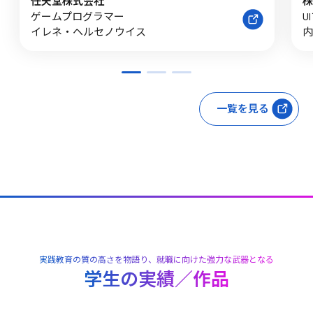
任天堂株式会社
株
ゲームプログラマー
U
イレネ・ヘルセノウイス
内
一覧を見る
実践教育の質の高さを物語り、就職に向けた強力な武器となる
学生の実績／作品