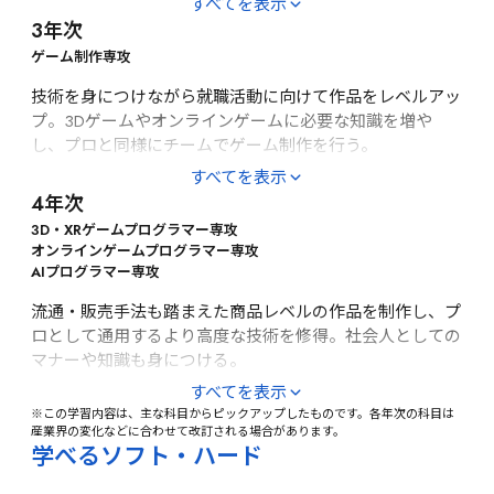
すべてを表示
創造性開発、企画・プレゼンテーション技術
3年次
ゲームプログラミング・制作（Nintendo Switch™用開発環
境）、3Dプログラミング（DirectX）、オブジェクト指向
ゲーム制作専攻
プログラミング（C++）、デザインパターン（C++）、CG
技術を身につけながら就職活動に向けて作品をレベルアッ
アルゴリズム・3D処理（行列・ベクトル演算）、3Dモデ
プ。3Dゲームやオンラインゲームに必要な知識を増や
リング・アニメーション制作、HAL EVENT WEEK（進級制
し、プロと同様にチームでゲーム制作を行う。
作展）
［実習・演習]
すべてを表示
［基礎・応用]
4年次
3Dプログラミング応用（DirectX）、ゲームダイナミク
企画プレゼンテーション・プロトタイプ制作、国家試験対
ス、ゲームエンジン応用、プロジェクトマネジメント、ス
3D・XRゲームプログラマー専攻

策
マートフォンゲーム開発、ネットワークプログラミング、
オンラインゲームプログラマー専攻

AIプログラマー専攻
シェーダープログラミング、HAL EVENT WEEK（進級制作
［総合教育]
展）、就職作品制作（3Dゲーム・オンラインゲーム・ス
流通・販売手法も踏まえた商品レベルの作品を制作し、プ
マートフォンゲーム）、就職作品プレゼンテーション（企
商品価値・コンセプトメイキング
ロとして通用するより高度な技術を修得。社会人としての
業審査）
マナーや知識も身につける。
［実習・演習]
［総合教育]
すべてを表示
※この学習内容は、主な科目からピックアップしたものです。各年次の科目は
専攻別科目（3Dプログラミング・オンラインプログラミ
ビジネストレーニング、就職活動
産業界の変化などに合わせて改訂される場合があります。
ング・AIプログラミング）、ケーススタディ（産学連携プ
学べるソフト・ハード
ロジェクト）、XR（VR／MR／AR）ゲーム制作、クラウド
サーバ構築、ゲームサイエンス、ハイエンドゲームグラフ