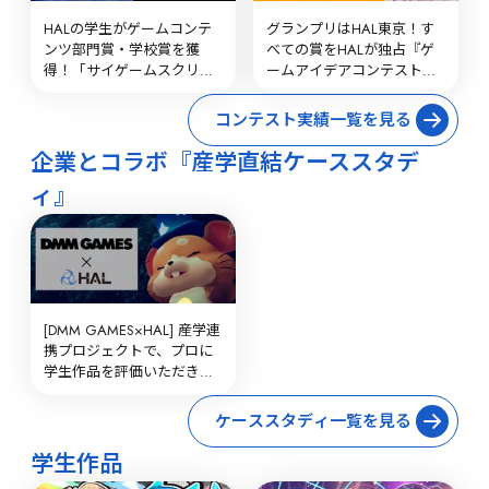
HALの学生がゲームコンテ
グランプリはHAL東京！す
ンツ部門賞・学校賞を獲
べての賞をHALが独占『ゲ
得！「サイゲームスクリエ
ームアイデアコンテスト
イティブコンテスト2025」
2025』
コンテスト実績一覧を見る
企業とコラボ『産学直結ケーススタデ
ィ』
[DMM GAMES×HAL] 産学連
携プロジェクトで、プロに
学生作品を評価いただきま
した！
ケーススタディ一覧を見る
学生作品