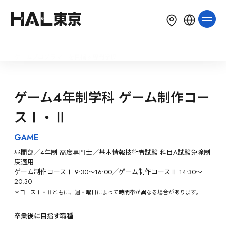
LANGUAGE
English
简体中文
繁體中文
ゲームプログラマーを目指す専門学校
한국어
Tiếng Việt
Bahasa Indonesia
ゲーム4年制学科 ゲーム制作コー
スⅠ・Ⅱ
GAME
昼間部／4年制 高度専門士／基本情報技術者試験 科目A試験免除制
度適用

ゲーム制作コースⅠ 9:30～16:00／ゲーム制作コースⅡ 14:30～
20:30
＊コースⅠ・Ⅱともに、週・曜日によって時間帯が異なる場合があります。
卒業後に目指す職種