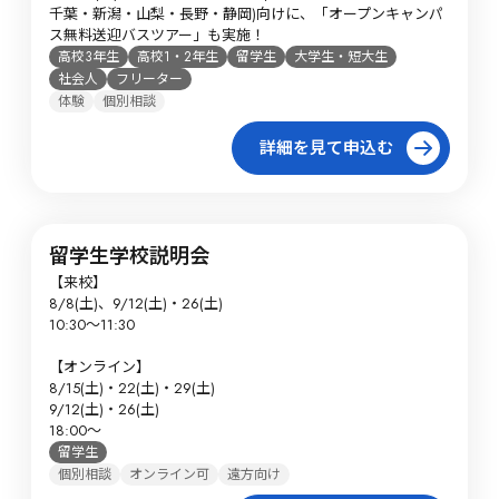
千葉・新潟・山梨・長野・静岡)向けに、「オープンキャンパ
ス無料送迎バスツアー」も実施！
高校3年生
高校1・2年生
留学生
大学生・短大生
社会人
フリーター
体験
個別相談
詳細を見て申込む
留学生学校説明会
【来校】

8/8(土)、9/12(土)・26(土)

10:30～11:30

【オンライン】

8/15(土)・22(土)・29(土)

9/12(土)・26(土)

18:00～
留学生
個別相談
オンライン可
遠方向け