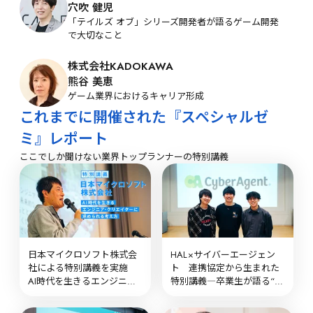
穴吹 健児
「テイルズ オブ」シリーズ開発者が語るゲーム開発
で大切なこと
株式会社KADOKAWA
熊谷 美恵
ゲーム業界におけるキャリア形成
これまでに開催された『スペシャルゼ
ミ』レポート
ここでしか聞けない業界トップランナーの特別講義
日本マイクロソフト株式会
HAL×サイバーエージェン
社による特別講義を実施　
ト　連携協定から生まれた
AI時代を生きるエンジニ
特別講義―卒業生が語る“学
ア・クリエイターに求めら
生時代にやっておくべきこ
れる考え方
と”―