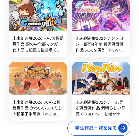
未来創造展2026 HAL大賞受
未来創造展2026 テクノロ
賞作品 頭の中全部マンガ
ジー部門4年制 優秀賞受賞
化！夢も記憶も描き尽くせ
作品 未来を舞う「NEW! 
「コミックアップ！」
kawaii×KAGURA」
未来創造展2026 SCARZ賞
未来創造展2026 チームラ
受賞作品 かわいいリスたち
ボ賞受賞作品 素晴らしい写
の和菓子争奪戦「わちゃが
真でフォロワーを増やせ！
し！」
「パシャパシャ」
学生作品一覧を見る