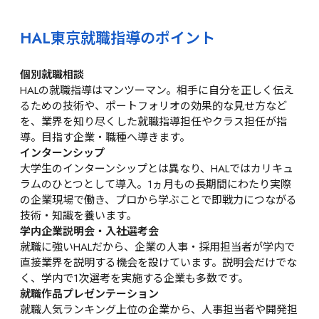
HAL東京就職指導のポイント
個別就職相談
HALの就職指導はマンツーマン。相手に自分を正しく伝え
るための技術や、ポートフォリオの効果的な見せ方など
を、業界を知り尽くした就職指導担任やクラス担任が指
導。目指す企業・職種へ導きます。
インターンシップ
大学生のインターンシップとは異なり、HALではカリキュ
ラムのひとつとして導入。1ヵ月もの長期間にわたり実際
の企業現場で働き、プロから学ぶことで即戦力につながる
技術・知識を養います。
学内企業説明会・入社選考会
就職に強いHALだから、企業の人事・採用担当者が学内で
直接業界を説明する機会を設けています。説明会だけでな
く、学内で1次選考を実施する企業も多数です。
就職作品プレゼンテーション
就職人気ランキング上位の企業から、人事担当者や開発担