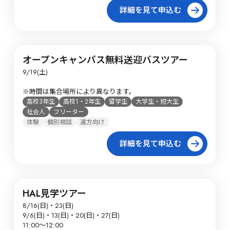
詳細を見て申込む
オープンキャンパス無料送迎バスツアー
9/19(土)

※時間は集合場所により異なります。
高校3年生
高校1・2年生
留学生
大学生・短大生
社会人
フリーター
体験
個別相談
遠方向け
詳細を見て申込む
HAL見学ツアー
8/16(日)・23(日)

9/6(日)・13(日)・20(日)・27(日)

11:00～12:00