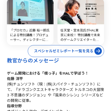
「プロセカ」近藤 裕一郎氏
任天堂・宮本茂氏がHAL東
による特別講義！プロデュ
京に来校！ 特別講義で未来
ーサー、ディレクターに求
のゲームクリエイターたち
められる資質とは？
にエールをいただきました
スペシャルゼミレポート一覧を見る
教官からのメッセージ
ゲーム開発における「根っ子」をHALで学ぼう！
佐藤 洋平
(株)チュンソフト（現：(株)スパイク・チュンソフト）に
て、『ドラゴンクエストキャラクターズ トルネコの大冒険
3 不思議のダンジョン』や『風来のシレン』シリーズなど
の開発に従事。
指導分野