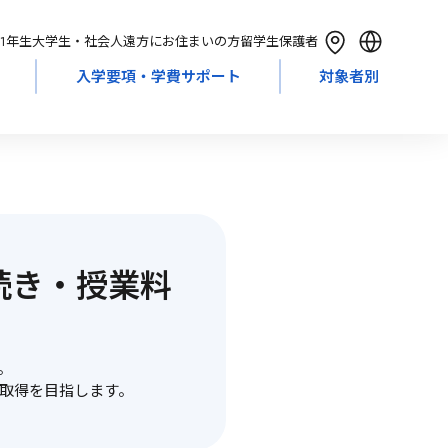
1年生
大学生・社会人
遠方にお住まいの方
留学生
保護者
入学要項・学費サポート
対象者別
English
简体中文
繁體中文
한국어
Tiếng Việt
続き・授業料
Bahasa Indonesia
。
格取得を目指します。