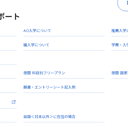
ポート
AO入学について
推薦入学
編入学について
学費・入
夜間 科目別フリープラン
夜間 国
願書・エントリーシート記入例
自国＜日本以外＞に在住の場合