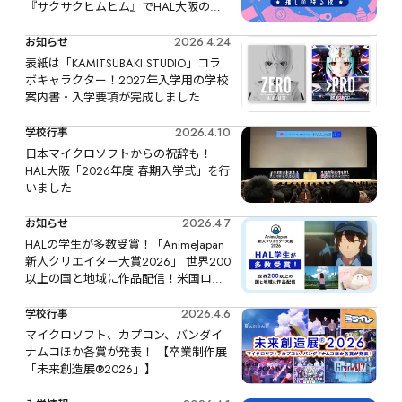
『サクサクヒムヒム』でHAL大阪の教
官が制作の裏側を解説しました
2026.4.24
お知らせ
表紙は「KAMITSUBAKI STUDIO」コラ
ボキャラクター！2027年入学用の学校
案内書・入学要項が完成しました
2026.4.10
学校行事
日本マイクロソフトからの祝辞も！
HAL大阪「2026年度 春期入学式」を行
いました
2026.4.7
お知らせ
HALの学生が多数受賞！「AnimeJapan
新人クリエイター大賞2026」 世界200
以上の国と地域に作品配信！米国ロサ
ンゼルスで開催「Anime Expo 2026」
にも招待
2026.4.6
学校行事
マイクロソフト、カプコン、バンダイ
ナムコほか各賞が発表！ 【卒業制作展
「未来創造展®️2026」】