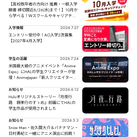
【高校既卒者の方向け 推薦・一般入学
願書 締切間近8/26(水)まで！】10月か
ら学べる！Ｗスクールやキャリアチェ
ンジなど、リスタートするなら今！
2026.7.27
入学情報
エントリー受付中！AO入学2次募集
【2027年4月入学】
2026.7.24
学生の活躍
米国最大級のアニメイベント「Anime 
Expo」にHALの学生クリエイターが登
壇！AnimeJapan「新人クリエイター大
賞」を受賞し世界へ
2026.6.12
お知らせ
Huluオリジナルストーリー『月夜行
路　親孝行のすゝめ』前編にてHALの
学生作品が使用されました
2026.5.3
お知らせ
Snow Man・佐久間大介＆バナナマン・
日村勇紀と一緒にアニメ演出に挑戦！