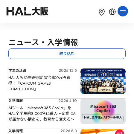
LANGUAGE
English
简体中文
繁體中文
ニュース・入学情報
한국어
Tiếng Việt
Bahasa Indonesia
絞り込む
2025.12.5
学生の活躍
HAL大阪が最優秀賞 賞金500万円獲
得！『CAPCOM GAMES 
COMPETITION』
2026.4.10
入学情報
AIツール「Microsoft 365 Copilot」を
HAL全学生約8,000名に導入～企業にAI
が届かない構造を、教育から変える～
2026.8.3
入学情報