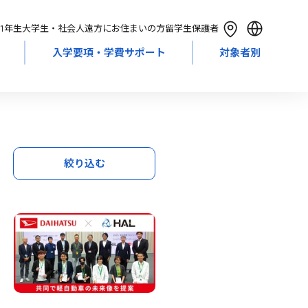
1年生
大学生・社会人
遠方にお住まいの方
留学生
保護者
入学要項・学費サポート
対象者別
English
简体中文
繁體中文
한국어
絞り込む
Tiếng Việt
Bahasa Indonesia