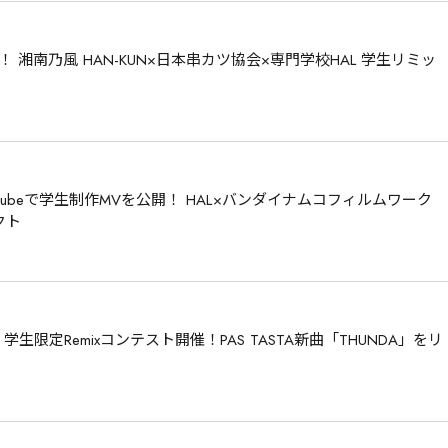
 湘南乃⾵ HAN-KUN×⽇本串カツ協会×専門学校HAL 学生リミッ
ubeで学生制作MVを公開！ HAL×バンダイナムコフィルムワーク
クト
】 学生限定Remixコンテスト開催！PAS TASTA新曲「THUNDA」をリ