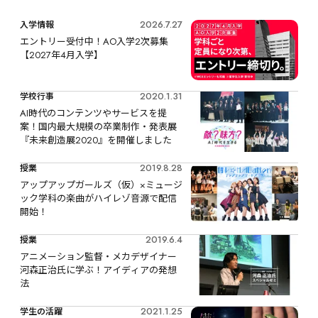
2026.7.27
入学情報
エントリー受付中！AO入学2次募集
【2027年4月入学】
2020.1.31
学校行事
AI時代のコンテンツやサービスを提
案！国内最大規模の卒業制作・発表展
『未来創造展2020』を開催しました
2019.8.28
授業
アップアップガールズ（仮）×ミュージ
ック学科の楽曲がハイレゾ音源で配信
開始！
2019.6.4
授業
アニメーション監督・メカデザイナー 
河森正治氏に学ぶ！アイディアの発想
法
2021.1.25
学生の活躍