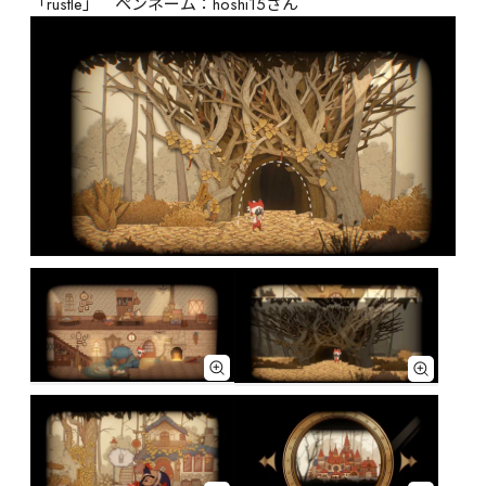
「rustle」　ペンネーム：hoshi15さん