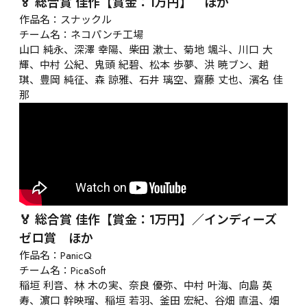
🏅 総合賞 佳作【賞金：1万円】　ほか
作品名：スナックル

チーム名：ネコパンチ工場

山口 純永、深澤 幸陽、柴田 漱士、菊地 颯斗、川口 大
輝、中村 公紀、鬼頭 紀碧、松本 歩夢、洪 暁ブン、趙 
琪、豊岡 純征、森 諒雅、石井 璃空、齋藤 丈也、濱名 佳
那
🏅 総合賞 佳作【賞金：1万円】／インディーズ
ゼロ賞　ほか
作品名：PanicQ

チーム名：PicaSoft

稲垣 利音、林 木の実、奈良 優弥、中村 叶海、向島 英
寿、濵口 幹映瑠、稲垣 若羽、釜田 宏紀、谷畑 直温、畑 