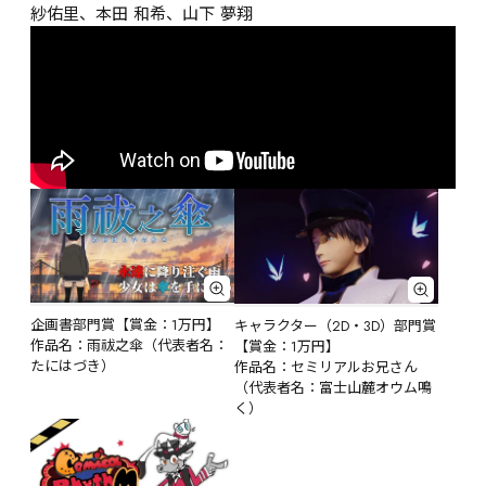
紗佑里、本田 和希、山下 夢翔
企画書部門賞【賞金：1万円】

キャラクター（2D・3D）部門賞
作品名：雨祓之傘（代表者名：
【賞金：1万円】

たにはづき）
作品名：セミリアルお兄さん
（代表者名：富士山麓オウム鳴
く）