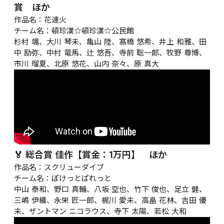
賞　ほか
作品名：花連火

チーム名：頓珍漢☆頓珍漢☆公民館

杉村 颯、大川 琴未、亀山 陸、髙橋 悠希、井上 和雅、田
中 励弥、中村 竜馬、辻 悠吾、寺前 聡一郎、牧野 尊博、
市川 瑠夏、北原 悠花、山内 奈々、原 真大
🏅 総合賞 佳作【賞金：1万円】　ほか
作品名：スクリューダイブ

チーム名：ぽけっとぱれっと

中山 泰和、野口 真輔、八坂 空也、竹下 俊也、足立 健、
三嶋 伊織、永栄 匠一郎、梶川 愛未、高畠 花林、吉田 優
未、ザントマン ニコラウス、寺下 太陽、若松 大和