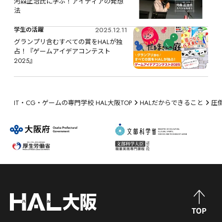
河森正治氏に学ぶ！アイディアの発想
法
2025.12.11
学生の活躍
グランプリ含むすべての賞をHALが独
占！『ゲームアイデアコンテスト
2025』
IT・CG・ゲームの専門学校 HAL大阪TOP
HALだからできること
圧