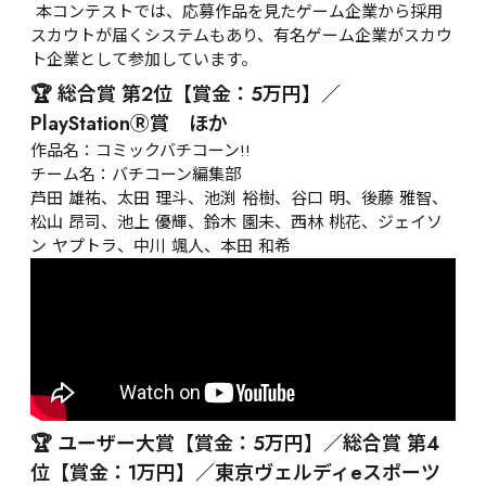
 本コンテストでは、応募作品を見たゲーム企業から採用
スカウトが届くシステムもあり、有名ゲーム企業がスカウ
ト企業として参加しています。
🏆 総合賞 第2位【賞金：5万円】／
PlayStationⓇ賞　ほか
作品名：コミックバチコーン!!

チーム名：バチコーン編集部

芦田 雄祐、太田 理斗、池渕 裕樹、谷口 明、後藤 雅智、
松山 昂司、池上 優輝、鈴木 園未、西林 桃花、ジェイソ
ン ヤプトラ、中川 颯人、本田 和希
🏆 ユーザー大賞【賞金：5万円】／総合賞 第4
位【賞金：1万円】／東京ヴェルディeスポーツ