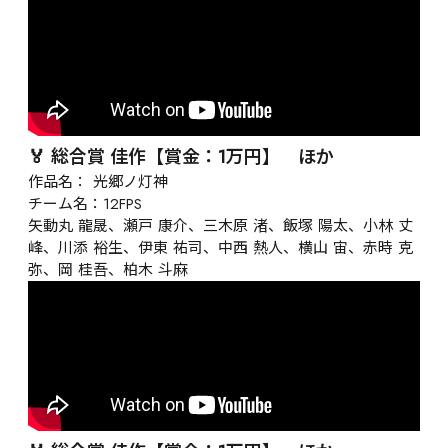
🏅 総合賞 佳作【賞金：1万円】　ほか
作品名： 光郷ノ灯神

チーム名：12FPS

矢動丸 龍晟、瀬戸 康介、三木原 渚、飯塚 陽太、小林 丈
峰、川添 裕生、伊東 祐司、中西 熱人、横山 宙、赤時 克
弥、岡 桂吾、柏木 斗麻