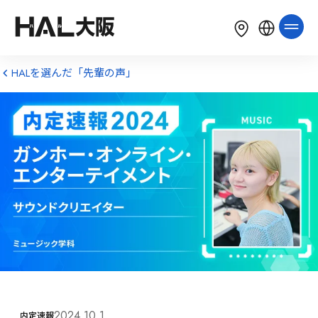
LANGUAGE
English
简体中文
繁體中文
HALを選んだ「先輩の声」
한국어
Tiếng Việt
Bahasa Indonesia
2024.10.1
内定速報