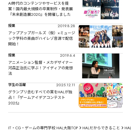
AI時代のコンテンツやサービスを提
案！国内最大規模の卒業制作・発表展
『未来創造展2020』を開催しました
2019.8.28
授業
アップアップガールズ（仮）×ミュージ
ック学科の楽曲がハイレゾ音源で配信
開始！
2019.6.4
授業
アニメーション監督・メカデザイナー 
河森正治氏に学ぶ！アイディアの発想
法
2025.12.11
学生の活躍
グランプリ含むすべての賞をHALが独
占！『ゲームアイデアコンテスト
2025』
IT・CG・ゲームの専門学校 HAL大阪TOP
HALだからできること
H