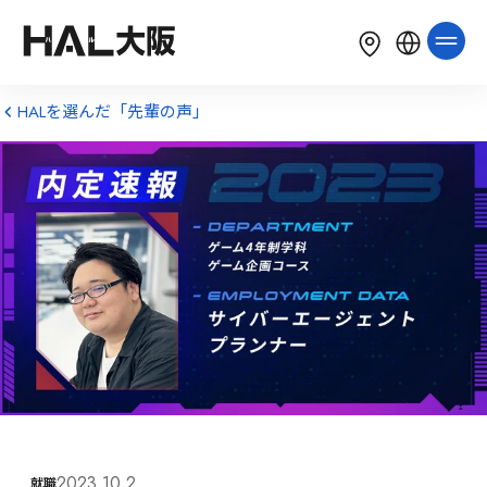
LANGUAGE
English
简体中文
繁體中文
HALを選んだ「先輩の声」
한국어
Tiếng Việt
Bahasa Indonesia
2023.10.2
就職