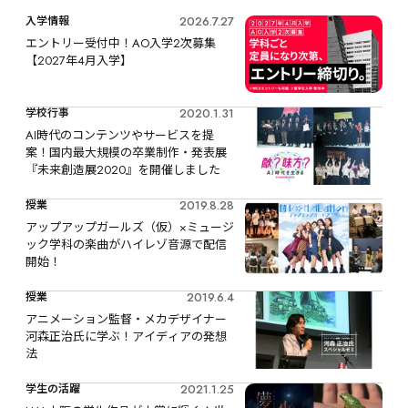
2026.7.27
入学情報
エントリー受付中！AO入学2次募集
【2027年4月入学】
2020.1.31
学校行事
AI時代のコンテンツやサービスを提
案！国内最大規模の卒業制作・発表展
『未来創造展2020』を開催しました
2019.8.28
授業
アップアップガールズ（仮）×ミュージ
ック学科の楽曲がハイレゾ音源で配信
開始！
2019.6.4
授業
アニメーション監督・メカデザイナー 
河森正治氏に学ぶ！アイディアの発想
法
2021.1.25
学生の活躍