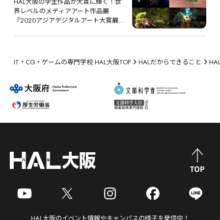
HAL大阪の学生作品が大賞に輝く！世
界レベルのメディアアート作品展 
『2020アジアデジタルアート大賞展
FUKUOKA』
IT・CG・ゲームの専門学校 HAL大阪TOP
HALだからできること
H
HAL大阪
のイベント情報やキャンパスの様子を発信中！