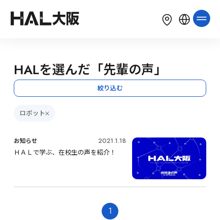
LANGUAGE
English
简体中文
繁體中文
HALを選んだ「先輩の声」
한국어
Tiếng Việt
Bahasa Indonesia
絞り込む
ロボット
2021.1.18
お知らせ
ＨＡＬで学ぶ、在校生の声を紹介！
1