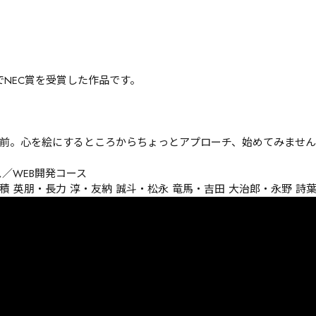
でNEC賞を受賞した作品です。
前。心を絵にするところからちょっとアプローチ、始めてみませ
／WEB開発コース

積 英朋・長力 淳・友納 誠斗・松永 竜馬・吉田 大治郎・永野 詩