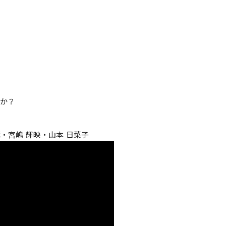
んか？
葉・宮嶋 輝映・山本 日菜子