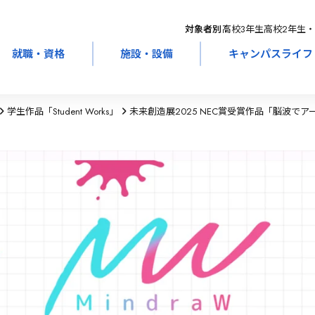
対象者別：
高校3年生
高校2年生・
就職・資格
施設・設備
キャンパスライフ
学生作品「Student Works」
未来創造展2025 NEC賞受賞作品「脳波でアート