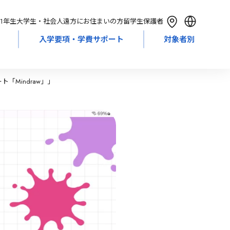
1年生
大学生・社会人
遠方にお住まいの方
留学生
保護者
入学要項・学費サポート
対象者別
English
简体中文
繁體中文
「Mindraw」」
한국어
Tiếng Việt
Bahasa Indonesia