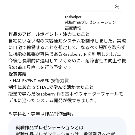
resihelper

就職作品プレゼンテーション

高度情報
作品のアピールポイント・注力したこと
自宅にいない際の来客通知システムを制作しました。実際
に自宅で稼働することを想定して、なるべく場所を取らず
に機能の拡張が容易であるRaspberry Piを利用しました。
今後も長期的に運用していくために、耐障害性の向上や機
能の追加見直しを行う予定です。
受賞実績
・HAL EVENT WEEK 技術力賞
制作にあたってHALで学んで活かせたこと
授業で学んだRaspberry Piの基本やウォーターフォールモ
デルに沿ったシステム開発が役立ちました。

※学科名・学年は作品制作当時。
就職作品プレゼンテーションとは
就職作品プレゼンテーションは、希望業界への就