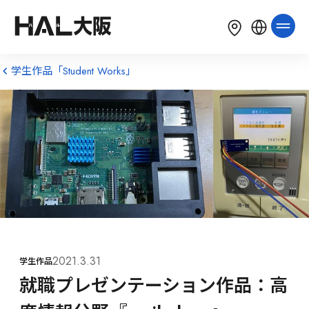
LANGUAGE
English
简体中文
繁體中文
学生作品「Student Works」
한국어
Tiếng Việt
Bahasa Indonesia
2021.3.31
学生作品
就職プレゼンテーション作品：高