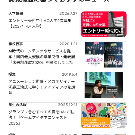
2026.7.27
入学情報
エントリー受付中！AO入学2次募集
【2027年4月入学】
2020.1.31
学校行事
AI時代のコンテンツやサービスを提
案！国内最大規模の卒業制作・発表展
『未来創造展2020』を開催しました
2019.6.4
授業
アニメーション監督・メカデザイナー 
河森正治氏に学ぶ！アイディアの発想
法
2025.12.11
学生の活躍
グランプリ含むすべての賞をHALが独
占！『ゲームアイデアコンテスト
2025』