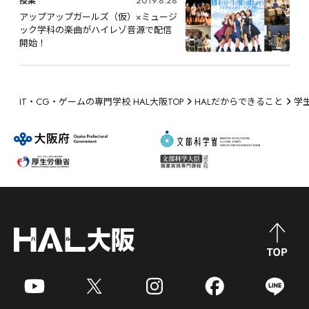
2019.8.28
授業
アップアップガールズ（仮）×ミュージ
ック学科の楽曲がハイレゾ音源で配信
開始！
IT・CG・ゲームの専門学校 HAL大阪TOP
HALだからできること
学生