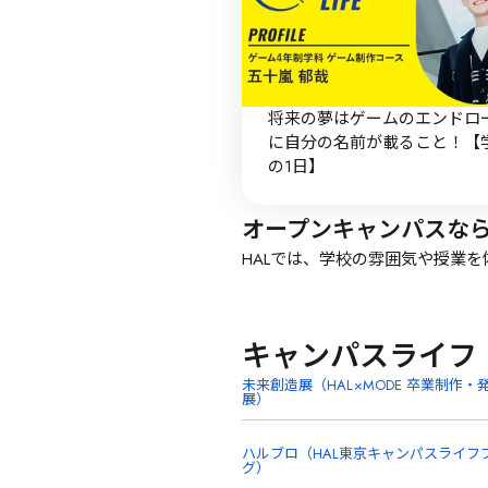
将来の夢はゲームのエンドロ
に自分の名前が載ること！【
の1日】
オープンキャンパスな
HALでは、学校の雰囲気や授業
キャンパスライフ
未来創造展（HAL×MODE 卒業制作・
展）
ハルブロ（HAL東京キャンパスライフ
グ）