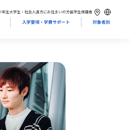
1年生
大学生・社会人
遠方にお住まいの方
留学生
保護者
入学要項・学費サポート
対象者別
English
简体中文
繁體中文
한국어
Tiếng Việt
Bahasa Indonesia