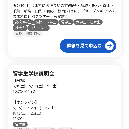
★9/19(土)は遠方にお住まいの方(福島・茨城・栃木・群馬・
千葉・新潟・山梨・長野・静岡)向けに、「オープンキャンパ
ス無料送迎バスツアー」も実施！
高校3年生
高校1・2年生
留学生
大学生・短大生
社会人
フリーター
体験
個別相談
詳細を見て申込む
留学生学校説明会
【来校】

8/8(土)、9/12(土)・26(土)

10:30～11:30

【オンライン】

8/15(土)・22(土)・29(土)

9/12(土)・26(土)

18:00～
留学生