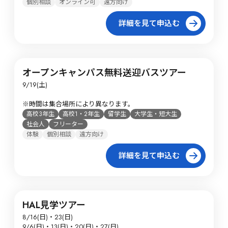
個別相談
オンライン可
遠方向け
詳細を見て申込む
オープンキャンパス無料送迎バスツアー
9/19(土)

※時間は集合場所により異なります。
高校3年生
高校1・2年生
留学生
大学生・短大生
社会人
フリーター
体験
個別相談
遠方向け
詳細を見て申込む
HAL見学ツアー
8/16(日)・23(日)

9/6(日)・13(日)・20(日)・27(日)
