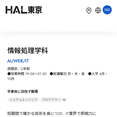
LANGUAGE
English
简体中文
繁體中文
プログラマを目指す専門学校 HAL東京
한국어
Tiếng Việt
Bahasa Indonesia
情報処理学科
AI/WEB/IT
夜間部／2年制

●授業時間 19:00～21:30　●受講曜日 月・水・金　●入学 4月・
10月
卒業後に目指す職種
他
システムエンジニア
プログラマー
短期間で確かな技術を身につけ、IT業界で即戦力に