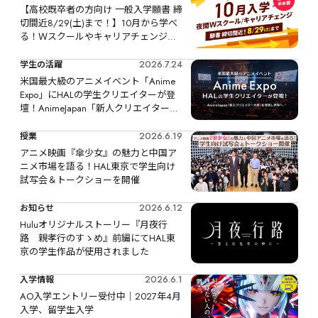
【高校既卒者の方向け 一般入学願書 締
切間近8/29(土)まで！】10月から学べ
る！Ｗスクールやキャリアチェンジな
ど、リスタートするなら今！
2026.7.24
学生の活躍
米国最大級のアニメイベント「Anime 
Expo」にHALの学生クリエイターが登
壇！AnimeJapan「新人クリエイター大
賞」を受賞し世界へ
2026.6.19
授業
アニメ映画『傘少女』の魅力と中国ア
ニメ市場を語る！HAL東京で学生向け
試写会＆トークショーを開催
2026.6.12
お知らせ
Huluオリジナルストーリー『月夜行
路　親孝行のすゝめ』前編にてHAL東
京の学生作品が使用されました
2026.6.1
入学情報
AO入学エントリー受付中｜2027年4月
入学、留学生入学