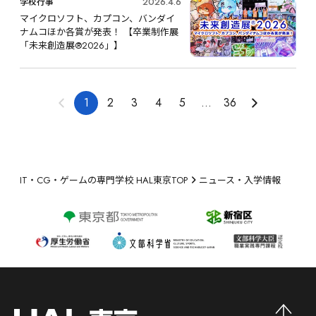
にも招待
2026.4.6
学校行事
マイクロソフト、カプコン、バンダイ
ナムコほか各賞が発表！ 【卒業制作展
「未来創造展®️2026」】
1
2
3
4
5
...
36
IT・CG・ゲームの専門学校 HAL東京TOP
ニュース・入学情報