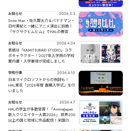
2026.5.3
お知らせ
Snow Man・佐久間大介＆バナナマン・
日村勇紀と一緒にアニメ演出に挑戦！
『サクサクヒムヒム』でHALの教官が
制作の裏側を解説しました
2026.4.24
お知らせ
表紙は「KAMITSUBAKI STUDIO」コラ
ボキャラクター！2027年入学用の学校
案内書・入学要項が完成しました
2026.4.10
学校行事
日本マイクロソフトからの祝辞も！
HAL東京「2026年度 春期入学式」を行
いました
2026.4.7
お知らせ
HALの学生が多数受賞！「AnimeJapan
新人クリエイター大賞2026」 世界200
以上の国と地域に作品配信！米国ロサ
ンゼルスで開催「Anime Expo 2026」