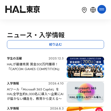
LANGUAGE
English
简体中文
繁體中文
ニュース・入学情報
한국어
Tiếng Việt
Bahasa Indonesia
絞り込む
2025.12.5
学生の活躍
HALが最優秀賞 賞金500万円獲得！
『CAPCOM GAMES COMPETITION』
2026.4.10
入学情報
AIツール「Microsoft 365 Copilot」を
HAL全学生約8,000名に導入～企業にAI
が届かない構造を、教育から変える～
2026.8.3
入学情報