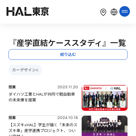
LANGUAGE
English
简体中文
繁體中文
『産学直結ケーススタディ』一覧
한국어
Tiếng Việt
Bahasa Indonesia
絞り込む
カーデザイン
2025.11.20
授業
ダイハツ工業とHALが共同で軽自動車
の未来像を提案
2024.10.18
授業
【スズキ×HAL】学生が描く「未来のス
ズキ車」産学連携プロジェクト、つい