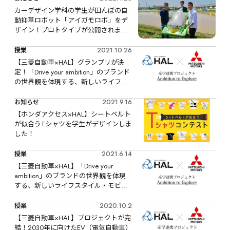
カーデザイン学科の学生が田んぼの自
動抑草ロボット「アイガモロボ」をデ
ザイン！プロトタイプが公開されまし
た
2021.10.26
授業
【三菱自動車×HAL】グランプリが決
定！「Drive your ambition」のブランド
の世界観を体現する、新しいライフス
タイル・モビリティを学生が提案
2021.9.16
お知らせ
【ホンダアクセス×HAL】シートベルト
が似合うTシャツを学生がデザインしま
した！
2021.6.14
授業
【三菱自動車×HAL】「Drive your 
ambition」のブランドの世界観を体現
する、新しいライフスタイル・モビリ
ティを提案するプロジェクトを実施し
ます
2020.10.2
授業
【三菱自動車×HAL】プロジェクトが完
結！2030年に向けたEV（電気自動車）