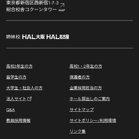
東京都新宿区西新宿1-7-3
総合校舎コクーンタワー
;
姉妹校:
;
高校3年生の方
高校1・2年生の方
留学生の方
保護者の方
大学生・社会人の方
企業採用担当の方
法人サイト
ホール貸出しのご案内
Q&A
サイトマップ
教員採用情報
サイトポリシー/利用環境
リンク集