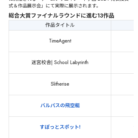
式＆作品展示会」にて実際に展示されます。
総合大賞ファイナルラウンドに進む13作品
作品タイトル
TimeAgent
迷宮校舎| School Labyrinth
Slitherise
バルパスの飛空艇
すぽっとスポット!
深