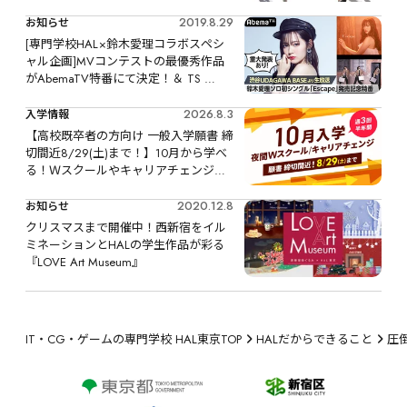
2019.8.29
お知らせ
[専門学校HAL×鈴木愛理コラボスペシ
ャル企画]MVコンテストの最優秀作品
がAbemaTV特番にて決定！＆ TS 
ONE「Airi's Potion」でオリジナルジン
グルがO.A.！
2026.8.3
入学情報
【高校既卒者の方向け 一般入学願書 締
切間近8/29(土)まで！】10月から学べ
る！Ｗスクールやキャリアチェンジな
ど、リスタートするなら今！
2020.12.8
お知らせ
クリスマスまで開催中！西新宿をイル
ミネーションとHALの学生作品が彩る
『LOVE Art Museum』
IT・CG・ゲームの専門学校 HAL東京TOP
HALだからできること
圧