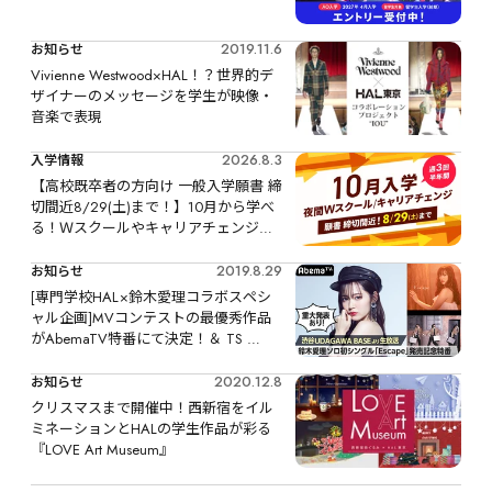
2019.11.6
お知らせ
Vivienne Westwood×HAL！？世界的デ
ザイナーのメッセージを学生が映像・
音楽で表現
2026.8.3
入学情報
【高校既卒者の方向け 一般入学願書 締
切間近8/29(土)まで！】10月から学べ
る！Ｗスクールやキャリアチェンジな
ど、リスタートするなら今！
2019.8.29
お知らせ
[専門学校HAL×鈴木愛理コラボスペシ
ャル企画]MVコンテストの最優秀作品
がAbemaTV特番にて決定！＆ TS 
ONE「Airi's Potion」でオリジナルジン
グルがO.A.！
2020.12.8
お知らせ
クリスマスまで開催中！西新宿をイル
ミネーションとHALの学生作品が彩る
『LOVE Art Museum』