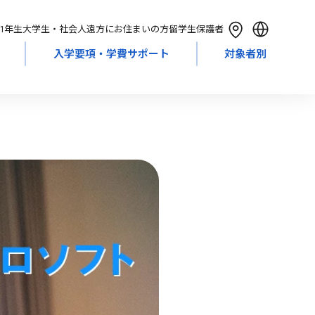
1年生
大学生・社会人
遠方にお住まいの方
留学生
保護者
入学要項・学費サポート
対象者別
English
简体中文
繁體中文
한국어
Tiếng Việt
Bahasa Indonesia