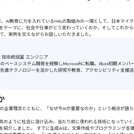
は、AI教育に力を入れているHALの取組みの一環として、日本マイ
）をテーマに、社会や仕事がどう変わっていくのか、そしてこれか
て、実例を交えながらお話しいただきました。
技術統括室 エンジニア

ベースシステム開発を経験しMicrosoftに転職。Xbox初期メンバ
oftの先進テクノロジーを活かした研究や教育、アクセシビリティ支
か
の企業理念とともに、「なぜ今AIが重要なのか」という視点が語
電気のように社会に溶け込み、当たり前に使われる技術になっていく
とを紹介しました。 すでに生成AIは、文章作成やプログラミング支