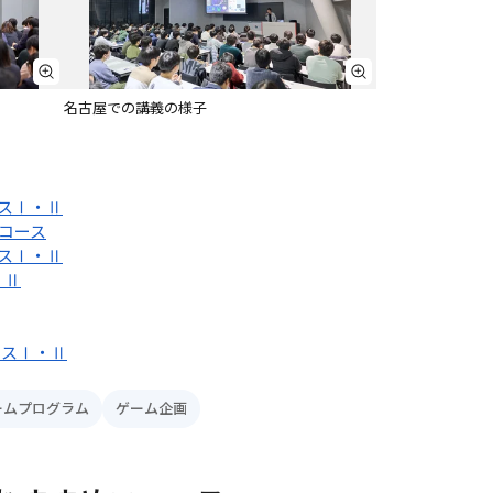
名古屋での講義の様子
ースⅠ・Ⅱ
コース
ースⅠ・Ⅱ
・Ⅱ
ースⅠ・Ⅱ
ームプログラム
ゲーム企画