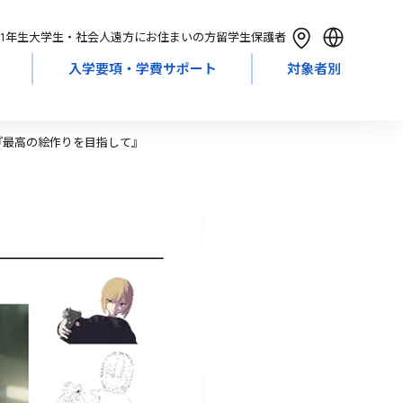
1年生
大学生・社会人
遠方にお住まいの方
留学生
保護者
入学要項・学費サポート
対象者別
English
简体中文
繁體中文
『最高の絵作りを目指して』
한국어
Tiếng Việt
Bahasa Indonesia