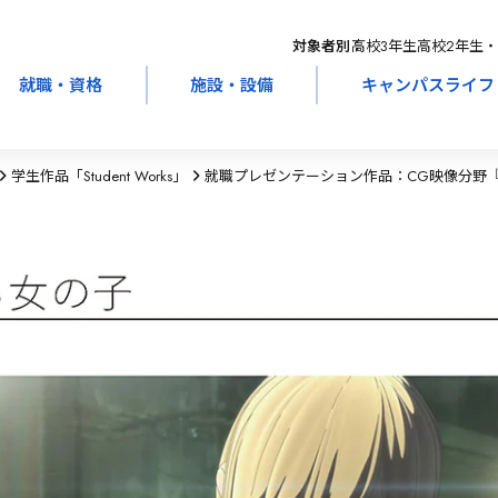
対象者別：
高校3年生
高校2年生・
就職・資格
施設・設備
キャンパスライフ
学生作品「Student Works」
就職プレゼンテーション作品：CG映像分野