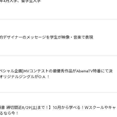
7年4月入学、留学生入学
AL！？世界的デザイナーのメッセージを学生が映像・音楽で表現
ペシャル企画]MVコンテストの最優秀作品がAbemaTV特番にて決
on」でオリジナルジングルがO.A.！
書 締切間近8/29(土)まで！】10月から学べる！Ｗスクールやキャ
るなら今！