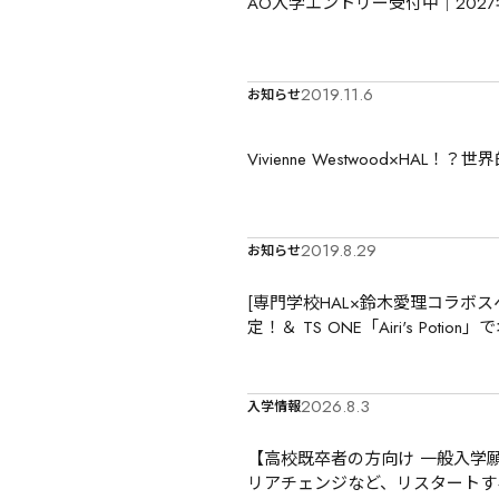
AO入学エントリー受付中｜202
2019.11.6
お知らせ
Vivienne Westwood×H
2019.8.29
お知らせ
[専門学校HAL×鈴木愛理コラボス
定！＆ TS ONE「Airi's Poti
2026.8.3
入学情報
【高校既卒者の方向け 一般入学願
リアチェンジなど、リスタートす