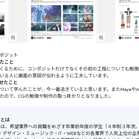
ポジット
たこと
くるために、コンポジットだけでなくその前の工程についても勉強
いる人に画面の意図が伝わるように工夫しています。
かせたこと
て学んだことが、今一番活きていると思います。またMayaやAfter E
たので、CGの勉強や制作の取っ掛かりとなりました。
ンとは
ンは、希望業界への就職をめざす卒業前年度の学生（４年制３年次
・デザイン・ミュージック・IT・WEBなどの各業界で人気上位の