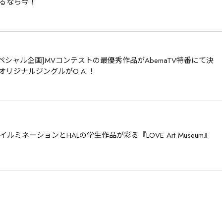
るなら今！
ペシャル企画]MVコンテストの最優秀作品がAbemaTV特番にて決
on」でオリジナルジングルがO.A.！
ネーションとHALの学生作品が彩る『LOVE Art Museum』