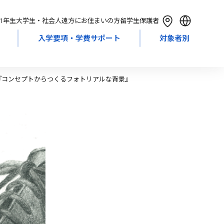
1年生
大学生・社会人
遠方にお住まいの方
留学生
保護者
入学要項・学費サポート
対象者別
English
简体中文
繁體中文
『コンセプトからつくるフォトリアルな背景』
한국어
Tiếng Việt
Bahasa Indonesia