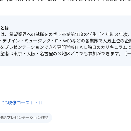
ンとは
ンは、希望業界への就職をめざす卒業前年度の学生（４年制３年次
・デザイン・ミュージック・IT・WEBなどの各業界で人気上位の
品をプレゼンテーションできる専門学校ＨＡＬ独自のカリキュラム
希望者は東京・大阪・名古屋の３地区どこでも参加ができます。（
 CG映像コースⅠ・Ⅱ
作品プレゼンテーション作品