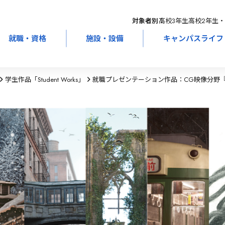
対象者別：
高校3年生
高校2年生・
就職・資格
施設・設備
キャンパスライフ
学生作品「Student Works」
就職プレゼンテーション作品：CG映像分野