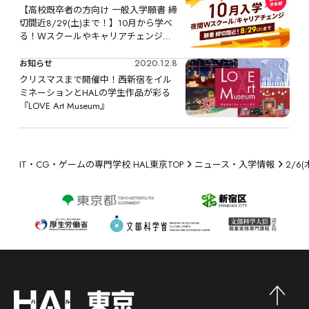
【高校既卒者の方向け 一般入学願書 締
切間近8/29(土)まで！】10月から学べ
る！Ｗスクールやキャリアチェンジな
ど、リスタートするなら今！
2020.12.8
お知らせ
クリスマスまで開催中！西新宿をイル
ミネーションとHALの学生作品が彩る
『LOVE Art Museum』
IT・CG・ゲームの専門学校 HAL東京TOP
ニュース・入学情報
2/