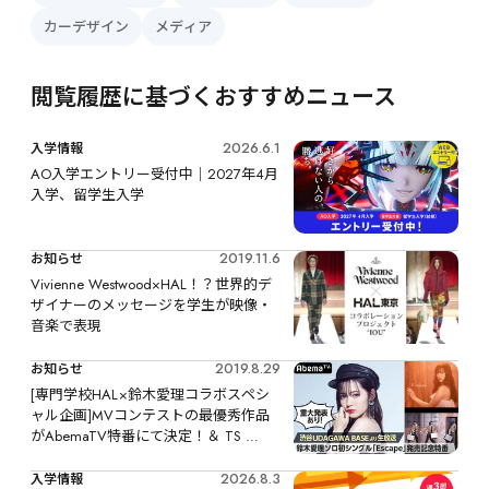
カーデザイン
メディア
閲覧履歴に基づくおすすめニュース
2026.6.1
入学情報
AO入学エントリー受付中｜2027年4月
入学、留学生入学
2019.11.6
お知らせ
Vivienne Westwood×HAL！？世界的デ
ザイナーのメッセージを学生が映像・
音楽で表現
2019.8.29
お知らせ
[専門学校HAL×鈴木愛理コラボスペシ
ャル企画]MVコンテストの最優秀作品
がAbemaTV特番にて決定！＆ TS 
ONE「Airi's Potion」でオリジナルジン
グルがO.A.！
2026.8.3
入学情報