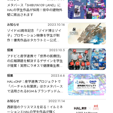
メタバース「SHIBUYA109 LAND」に
HALの学生作品が採用！街中の建物外
壁に掲出されます
2023.10.16
お知らせ
ゾイド40周年記念 「ゾイド博士ゾイ
子」プロモーション映像を学生が制
作！優秀作品はタカラトミー公式
YouTubeで公開＆「大ZOIDS博」でも放
映予定
2023.10.5
授業
アドビと産学連携で「世界の医療団」
の広報課題を解決するデザインを学生
が提案！実際にラオスで健康衛生教育
に活用される作品も決定
2023.6.6
授業
HAL×DNP：産学連携プロジェクトで
「バーチャル秋葉原」ほかメタバース
で活用されるBGM＆ブランデッドムー
ビーを学生が制作します！
2022.11.14
お知らせ
西新宿のクリスマスを彩る！イルミネ
ーションとHALの学生作品が輝く