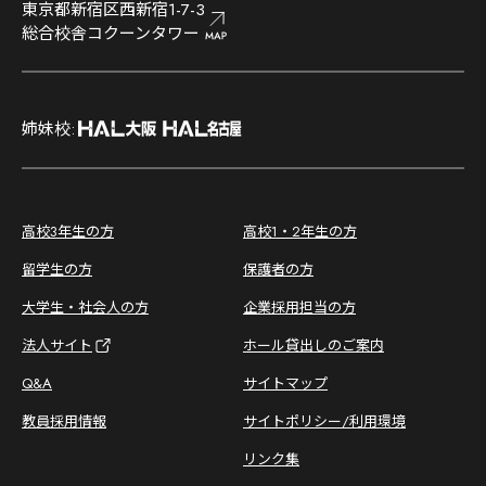
東京都新宿区西新宿1-7-3
総合校舎コクーンタワー
;
姉妹校:
;
高校3年生の方
高校1・2年生の方
留学生の方
保護者の方
大学生・社会人の方
企業採用担当の方
法人サイト
ホール貸出しのご案内
Q&A
サイトマップ
教員採用情報
サイトポリシー/利用環境
リンク集