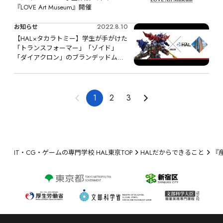
『LOVE Art Museum』開催
2022.8.10
お知らせ
【HAL×タカラトミー】学生が手がけた
「トランスフォーマー」「ゾイド」
「ダイアクロン」のブランデッドムー
ビーが公開！
1
2
3
IT・CG・ゲームの専門学校 HAL東京TOP
HALだからできること
『