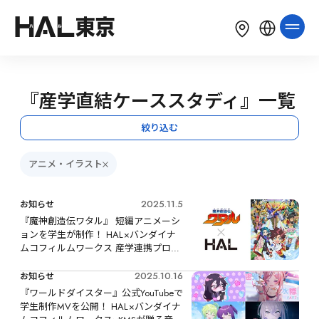
LANGUAGE
English
简体中文
繁體中文
『産学直結ケーススタディ』一覧
한국어
Tiếng Việt
Bahasa Indonesia
絞り込む
アニメ・イラスト
2025.11.5
お知らせ
『魔神創造伝ワタル』 短編アニメーシ
ョンを学生が制作！ HAL×バンダイナ
ムコフィルムワークス 産学連携プロジ
ェクト
2025.10.16
お知らせ
『ワールドダイスター』公式YouTubeで
学生制作MVを公開！ HAL×バンダイナ