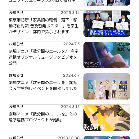
ムコフィルムワークス×KMSが贈る産学
連携プロジェクト
2025.3.14
お知らせ
東京消防庁「家具類の転倒・落下・移
動防止対策 普及啓発ポスター」を学生
がデザイン！都内で掲示されます
2024.7.5
お知らせ
劇場アニメ『数分間のエールを』 産学
連携オリジナルミュージックビデオを
公開
2024.6.7
お知らせ
劇場アニメ『数分間のエールを』試写
会＆学生向けイベントを開催しました
2024.3.13
お知らせ
劇場アニメ『数分間のエールを』との 
産学連携プロジェクトが始動！
2023.10.30
お知らせ