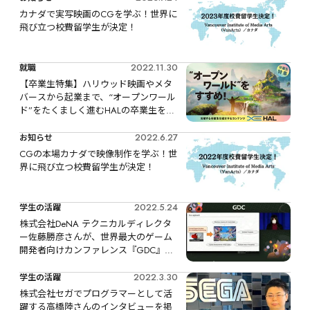
カナダで実写映画のCGを学ぶ！世界に
飛び立つ校費留学生が決定！
2022.11.30
就職
【卒業生特集】ハリウッド映画やメタ
バースから起業まで、“オープンワール
ド”をたくましく進むHALの卒業生を紹
介
2022.6.27
お知らせ
CGの本場カナダで映像制作を学ぶ！世
界に飛び立つ校費留学生が決定！
2022.5.24
学生の活躍
株式会社DeNA テクニカルディレクタ
ー佐藤勝彦さんが、世界最大のゲーム
開発者向けカンファレンス『GDC』に
登壇しました！
2022.3.30
学生の活躍
株式会社セガでプログラマーとして活
躍する高橋陸さんのインタビューを掲