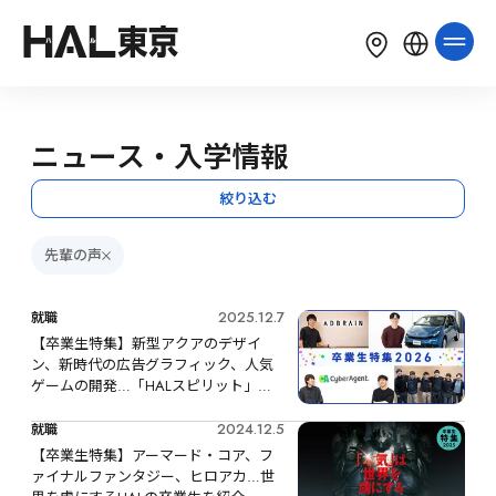
LANGUAGE
English
简体中文
繁體中文
ニュース・入学情報
한국어
Tiếng Việt
Bahasa Indonesia
絞り込む
先輩の声
2025.12.7
就職
【卒業生特集】新型アクアのデザイ
ン、新時代の広告グラフィック、人気
ゲームの開発…「HALスピリット」を
原動力に活躍する卒業生を紹介
2024.12.5
就職
【卒業生特集】アーマード・コア、フ
ァイナルファンタジー、ヒロアカ…世