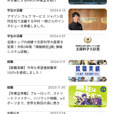
界を虜にするHALの卒業生を紹介
2024.6.15
学生の活躍
アマゾン ウェブ サービス ジャパン合
同会社で活躍する中村 一樹さんのイン
タビューを掲載しました。
2024.4.27
学生の活躍
全国トップの成績で文部科学大臣賞を
受賞！令和5年度「情報検定(J検) 情報
システム試験」
2024.3.11
就職
【就職実績】今年も希望者就職率
100％を達成しました！
2023.11.30
就職
【卒業生特集】ブルーロック、ストリ
ートファイター、ハリウッド映画、eス
ポーツまで、世界を熱狂の渦に巻き込
むHALの卒業生を紹介
2023.7.24
お知らせ