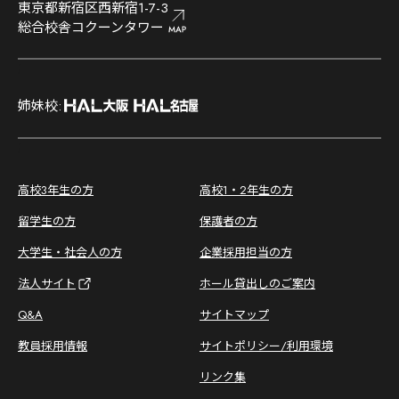
東京都新宿区西新宿1-7-3
総合校舎コクーンタワー
;
姉妹校:
;
高校3年生の方
高校1・2年生の方
留学生の方
保護者の方
大学生・社会人の方
企業採用担当の方
法人サイト
ホール貸出しのご案内
Q&A
サイトマップ
教員採用情報
サイトポリシー/利用環境
リンク集