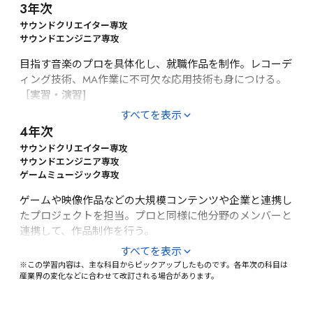
術
3年次
波形編集、DAW応用、MA（マルチオーディオ）制作、サ
ウンドメイキング、MIDI（応用）、楽曲制作、HAL EVENT 
サウンドクリエイター専攻

WEEK（進級制作展）
サウンドエンジニア専攻
目指す音楽のプロを具体化し、就職作品を制作。レコーデ
［基礎・応用]
ィング技術、MA作業に不可欠な応用技術も身につける。
作曲基礎・応用（楽曲形式・対位法）、編曲基礎・応用、
［実習・演習]
音響学応用、電気音響理論、音楽理論（コード進行・ジャ
すべてを表示
レコーディング・エンジニアリング技術（録音・マスタリ
ズ理論）
4年次
ング・CD制作）、音楽スタイル別楽曲制作、MA応用テク
［総合教育]
ニック、オーケストレーション、サウンドデザイン、サラ
サウンドクリエイター専攻

ウンド制作、就職作品制作（楽曲・効果音・MA作品）、
サウンドエンジニア専攻

ミュージックコンセプト
ゲームミュージック専攻
就職作品プレゼンテーション（企業審査）、HAL EVENT 
WEEK（進級制作展）
ゲームや映像作品などの大規模コンテンツや企業と連携し
たプロジェクトを担当。プロと同様に他分野のメンバーと
［総合教育]
連携して、作品制作を行う。
ビジネストレーニング、インターンシップ、就職活動
［実習・演習]
すべてを表示
※この学習内容は、主な科目からピックアップしたものです。各年次の科目は
専攻別科目（クリエイター・エンジニア・ゲームミュージ
産業界の変化などに合わせて改訂される場合があります。
ック）、ケーススタディ（産学連携プロジェクト）、MA
実践、レコーディング実践、サウンドデザイン、音楽著作