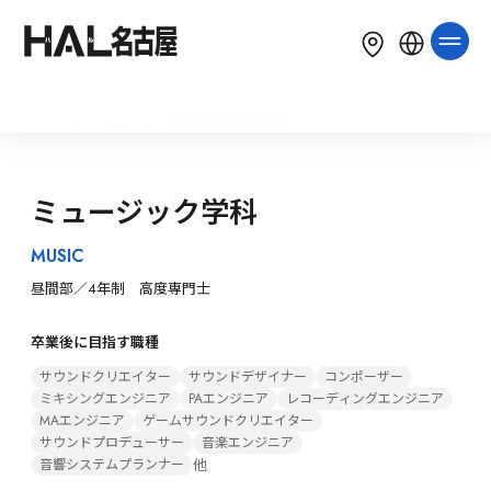
LANGUAGE
English
简体中文
繁體中文
サウンドクリエイターを目指す音響専門学校
한국어
Tiếng Việt
Bahasa Indonesia
ミュージック学科
MUSIC
昼間部／4年制　高度専門士
卒業後に目指す職種
サウンドクリエイター
サウンドデザイナー
コンポーザー
ミキシングエンジニア
PAエンジニア
レコーディングエンジニア
MAエンジニア
ゲームサウンドクリエイター
サウンドプロデューサー
音楽エンジニア
他
音響システムプランナー