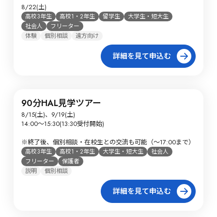
8/22(土)
高校3年生
高校1・2年生
留学生
大学生・短大生
社会人
フリーター
体験
個別相談
遠方向け
詳細を見て申込む
90分HAL見学ツアー
8/15(土)、9/19(土)

14:00～15:30(13:30受付開始)

※終了後、個別相談・在校生との交流も可能（～17:00まで）
高校3年生
高校1・2年生
大学生・短大生
社会人
フリーター
保護者
説明
個別相談
詳細を見て申込む