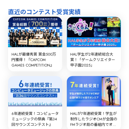
直近のコンテスト受賞実績
HALが最優秀賞 賞金500万
HAL学生が2年連続総合大
円獲得！『CAPCOM 
賞！「ゲームクリエイター
GAMES COMPETITION』
甲子園2025」
6年連続受賞！コンピュータ
HALが7年連続受賞！学生が
ミュージックの祭典『第34
制作したラジオCMが全国の
回サウンズコンテスト』
FMラジオ局の番組内でオン