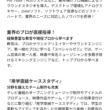
Pro Tools｜HDXシステムなど、最先端のプロ機器によるサ
ラウンドスタジオを導入。デスクトップ環境もアナログミ
キサー、DAWソフト、ソフトウェア音源などのソフト・
ハードで、業界のニーズに対応したノウハウを修得！
業界のプロが直接指導！
経験豊富な教官や現役プロから学べます
教官は、プロのサウンドクリエイターやサウンドエンジニ
ア。第一線のプロに学べる『スペシャルゼミ』では、ゲー
ム音楽の第一人者、映画や有名ミュージシャンを多数手掛
けるミキシングエンジニアなど、トッププロから学べま
す。
『産学直結ケーススタディ』
分野を越えたチーム制作も充実
テレビ番組のオープニングミュージック制作やアイドルの
プロデュース、映像作品やゲーム・アプリへの効果音付け
などに取り組む『産学直結ケーススタディ』では、学生の
柔軟なアイディアを活かした企画提案から楽曲・効果音の