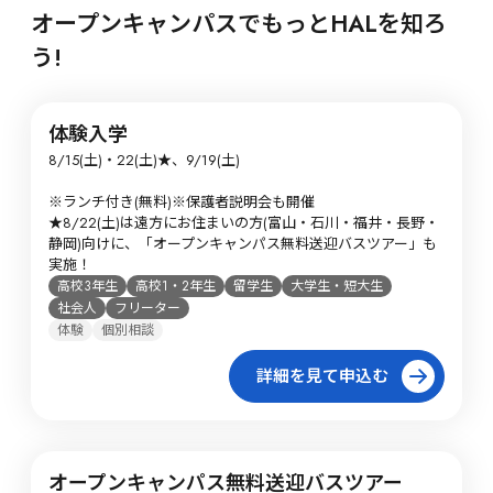
に音楽制作の経験を積むのが良いでしょう。

オープンキャンパスでもっとHALを知ろ
制作会社に応募する際は、筆記試験や実技試験もあるた
う!
め、音楽理論やサウンド制作に関する知識を充実させる
ことが大切です。また、業界の最新トレンドやさまざま
なジャンルに触れ、幅広い音楽スタイルに対応できるス
体験入学
キルも身につけましょう。

HAL名古屋では、作曲や編曲、MAミキシング、PAなど
8/15(土)・22(土)★、9/19(土)

の技術を学べるカリキュラムがあり、先進のデジタルサ
※ランチ付き(無料)※保護者説明会も開催

ウンド制作技術を修得できます。
★8/22(土)は遠方にお住まいの方(富山・石川・福井・長野・
静岡)向けに、「オープンキャンパス無料送迎バスツアー」も
実施！
高校3年生
高校1・2年生
留学生
大学生・短大生
社会人
フリーター
体験
個別相談
詳細を見て申込む
オープンキャンパス無料送迎バスツアー