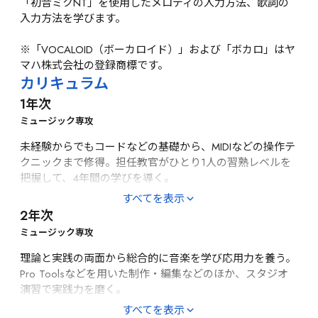
「初音ミクNT」を使用したメロディの入力方法、歌詞の
入力方法を学びます。

※「VOCALOID（ボーカロイド）」および「ボカロ」はヤ
マハ株式会社の登録商標です。
カリキュラム
1年次
ミュージック専攻
未経験からでもコードなどの基礎から、MIDIなどの操作テ
クニックまで修得。担任教官がひとり1人の習熟レベルを
把握して、4年間の学びを導く。
［基礎・応用]
すべてを表示
2年次
DTM基礎・応用（Logic）、DAW基礎（Pro Tools）、
MIDI、音響機器オペレーション、効果音制作、スタジオ演
ミュージック専攻
習、音声編集加工技術、音響学基礎、音楽理論（記譜、読
理論と実践の両面から総合的に音楽を学び応用力を養う。
譜、コード、スケール）
Pro Toolsなどを用いた制作・編集などのほか、スタジオ
［総合教育]
演習で実践力を磨く。
［実習・演習]
創造性開発、問題解決技法、企画・プレゼンテーション技
すべてを表示