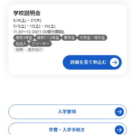
学校説明会
8/8(土)・27(木)

9/5(土)・12(土)・26(土)

11:30～12:30(11:00受付開始)
高校3年生
高校1・2年生
留学生
大学生・短大生
社会人
フリーター
説明
遠方向け
詳細を見て申込む
入学要項
学費・入学手続き