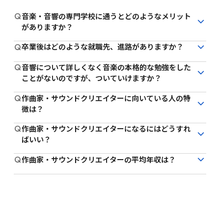
Q
音楽・音響の専門学校に通うとどのようなメリット
がありますか？
A
音楽・音響の専門学校に通うメリットは、プロを目指せ
Q
卒業後はどのような就職先、進路がありますか？
る環境が整っていることです。

A
卒業後の進路としては、ゲーム会社やレコード会社、音
現場で活躍するための実践力を身につけるには、現場レ
Q
音響について詳しくなく音楽の本格的な勉強をした
楽制作会社、映像制作会社、音響機器メーカー、作曲家
ベルの機材を扱うスキルが必要となります。最先端のプ
ことがないのですが、ついていけますか？
などが挙げられます。
ロ用ソフト・ハードが揃っている専門学校で学ぶこと
A
未経験からでも大丈夫ですので、ご安心ください。カリ
で、確かなスキルを修得できます。

Q
作曲家・サウンドクリエイターに向いている人の特
キュラムは、記譜・読譜・コードなどの音楽理論や音響
また、専門学校では業界に特化した就職支援も充実して
徴は？
学の基礎からスタートします。

います。HAL名古屋では、ビジネストレーニングやイン
A
作曲家に向いているのは、創造性と音楽への情熱を持つ
最終的には、プロとして通用するデジタルサウンド技術
ターンシップ制度などの数々の就職支援システムを通し
Q
作曲家・サウンドクリエイターになるにはどうすれ
人です。さらに柔軟性や耐久力も求められます。

を身につけることができます。
て、夢の実現をサポートします。さらに、卒業後も活躍
ばいい？
常に新しいアイディアを模索し、感受性を豊かに保ちな
し続けられるよう、転職やキャリアアップまでバックア
A
作曲家になるための資格は特にありません。重要なのは
がら困難にも立ち向かう姿勢が必要です。自分の表現を
ップします。

Q
作曲家・サウンドクリエイターの平均年収は？
音楽に対する情熱と表現力。音楽系の専門学校で基礎か
大切にし、音楽への深い興味をもち継続的に努力し続け
このように、ハイレベルな実践力が身につけられ、音
A
平均年収は作曲家が420万、サウンドクリエイターが50
ら学びながら、自身の音楽センスを磨くことが大切で
られる人が向いているといえるでしょう。
楽・音響のプロフェッショナルとして就職するまで支援
0万円だといわれています。どちらも著作権印税の収入
す。

してくれるのは、専門学校の大きなメリットです。
が期待でき、フリーランスとしても活動しやすいので、
サウンドクリエイターになるためには、まず音楽制作に
いくらでも高収入を目指せます。
関する基礎知識を身につけることが重要です。音楽理論
や楽器の演奏技術、DAWの使用方法などを学び、実際