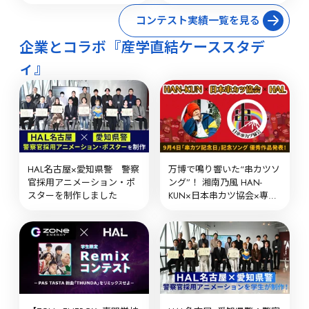
エア
コンテスト実績一覧を見る
企業とコラボ『産学直結ケーススタデ
ィ』
HAL名古屋×愛知県警　警察
万博で鳴り響いた“串カツソ
官採用アニメーション・ポ
ング”！ 湘南乃⾵ HAN-
スターを制作しました
KUN×⽇本串カツ協会×専門
学校HAL 学生リミックス楽
曲の優秀作品を発表