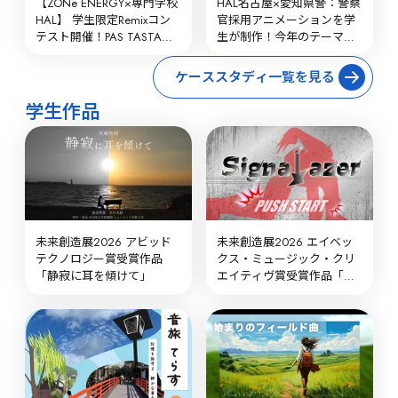
【ZONe ENERGY×専門学校
HAL名古屋×愛知県警：警察
HAL】 学生限定Remixコン
官採用アニメーションを学
テスト開催！PAS TASTA新
生が制作！今年のテーマは
曲「THUNDA」をリミック
「スタートライン」
スせよ
ケーススタディ一覧を見る
学生作品
未来創造展2026 アビッド
未来創造展2026 エイベッ
テクノロジー賞受賞作品
クス・ミュージック・クリ
「静寂に耳を傾けて」
エイティヴ賞受賞作品「変
身！踏み鳴らせ、重撃音装
シグナレーザー！」