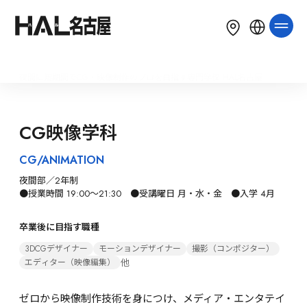
LANGUAGE
English
简体中文
繁體中文
夜間に短期間でCG・映像制作のプロを目指す専門学校 HAL名古屋
한국어
Tiếng Việt
Bahasa Indonesia
CG映像学科
CG/ANIMATION
夜間部／2年制

●授業時間 19:00～21:30　●受講曜日 月・水・金　●入学 4月
卒業後に目指す職種
3DCGデザイナー
モーションデザイナー
撮影（コンポジター）
他
エディター（映像編集）
ゼロから映像制作技術を身につけ、メディア・エンタテイ