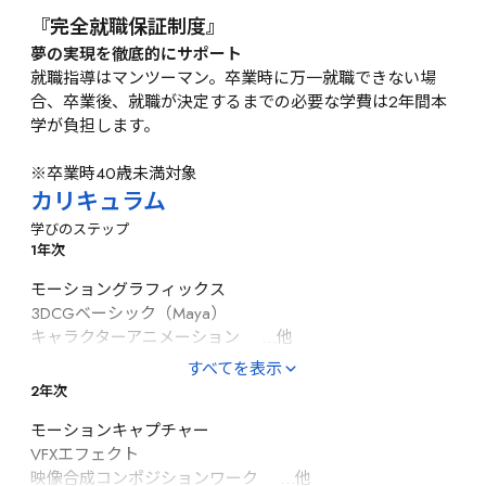
『完全就職保証制度』
夢の実現を徹底的にサポート
就職指導はマンツーマン。卒業時に万一就職できない場
合、卒業後、就職が決定するまでの必要な学費は2年間本
学が負担します。

※卒業時40歳未満対象
カリキュラム
学びのステップ
1年次
モーショングラフィックス

3DCGベーシック（Maya）

キャラクターアニメーション 　…他
すべてを表示
2年次
モーションキャプチャー

VFXエフェクト

映像合成コンポジションワーク 　…他