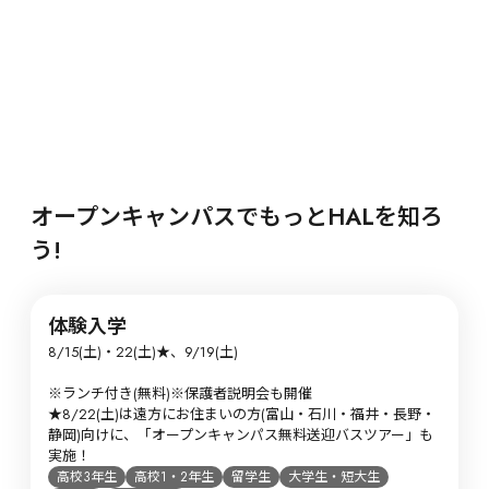
オープンキャンパスでもっとHALを知ろ
う!
体験入学
8/15(土)・22(土)★、9/19(土)

※ランチ付き(無料)※保護者説明会も開催

★8/22(土)は遠方にお住まいの方(富山・石川・福井・長野・
静岡)向けに、「オープンキャンパス無料送迎バスツアー」も
実施！
高校3年生
高校1・2年生
留学生
大学生・短大生