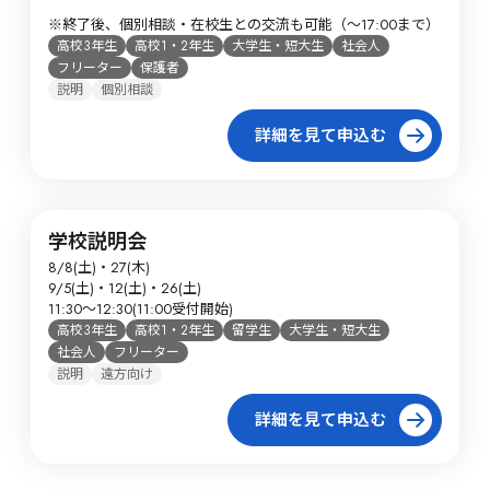
※終了後、個別相談・在校生との交流も可能（～17:00まで）
高校3年生
高校1・2年生
大学生・短大生
社会人
フリーター
保護者
説明
個別相談
詳細を見て申込む
学校説明会
8/8(土)・27(木)

9/5(土)・12(土)・26(土)

11:30～12:30(11:00受付開始)
高校3年生
高校1・2年生
留学生
大学生・短大生
社会人
フリーター
説明
遠方向け
詳細を見て申込む