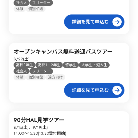
社会人
フリーター
体験
個別相談
詳細を見て申込む
オープンキャンパス無料送迎バスツアー
8/22(土)
高校3年生
高校1・2年生
留学生
大学生・短大生
社会人
フリーター
体験
個別相談
遠方向け
詳細を見て申込む
90分HAL見学ツアー
8/15(土)、9/19(土)

14:00～15:30(13:30受付開始)
