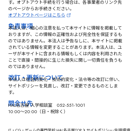
す。オプトアウト手続を行う場合は、各事業者のリンク先
のページからお手続きください。
オプトアウトページはこちら
免責事項
本法人は、細心の注意を払って本サイトに情報を掲載して
おりますが、この情報の正確性および完全性を保証するも
のではありません。本法人は予告なしに、本サイトに掲載
されている情報を変更することがあります。本法人は、ユ
ーザが本サイトに含まれる情報もしくは内容を利用された
ことで直接・間接的に生じた損失に関し一切責任を負うも
のではありません。
改訂・更新について
本法人は社会的変化・技術的変化・法令等の改訂に伴い、
サイトポリシーを見直し、改訂・変更できるものとしま
す。
問合せ先
HAL名古屋 入学相談室 052-551-1001
10:00～20:00（日・祝除く）
IT・CG・ゲームの専門学校 HAL名古屋TOP
サイトポリシー/利用環境