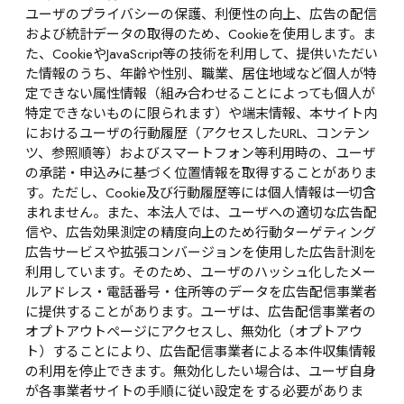
ユーザのプライバシーの保護、利便性の向上、広告の配信
および統計データの取得のため、Cookieを使用します。ま
た、CookieやJavaScript等の技術を利用して、提供いただい
た情報のうち、年齢や性別、職業、居住地域など個人が特
定できない属性情報（組み合わせることによっても個人が
特定できないものに限られます）や端末情報、本サイト内
におけるユーザの行動履歴（アクセスしたURL、コンテン
ツ、参照順等）およびスマートフォン等利用時の、ユーザ
の承諾・申込みに基づく位置情報を取得することがありま
す。ただし、Cookie及び行動履歴等には個人情報は一切含
まれません。また、本法人では、ユーザへの適切な広告配
信や、広告効果測定の精度向上のため行動ターゲティング
広告サービスや拡張コンバージョンを使用した広告計測を
利用しています。そのため、ユーザのハッシュ化したメー
ルアドレス・電話番号・住所等のデータを広告配信事業者
に提供することがあります。ユーザは、広告配信事業者の
オプトアウトページにアクセスし、無効化（オプトアウ
ト）することにより、広告配信事業者による本件収集情報
の利用を停止できます。無効化したい場合は、ユーザ自身
が各事業者サイトの手順に従い設定をする必要がありま