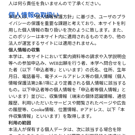
人は何ら責任を負いませんので了承ください。
個人情報の取扱い
本法人は、「個人情報保護方針」に基づき、ユーザのプラ
イバシーの保護を重要な課題と考えており、本サイトを利
用した個人情報の取り扱いを次のように致します。また、
このポリシーは本サイト内に適用されるものであり、他の
法人が運営するサイトには適用されません。
個人情報の収集
本学は、本サイトにおいて案内資料等の請求や入学説明会
等への参加申込み、WEB出願を行う者、本学へ問合せをし
た者（以下「申込者等」といいます）の氏名、住所、生年
月日、電話番号、電子メールアドレス等の個人情報（個人
情報保護法第2条1項により定義される個人情報に該当する
もの。以下申込者等の個人情報を「申込者等個人情報」と
いいます）並びに、収集情報（端末の個体認識情報、通信
履歴、利用いただいたサービスや閲覧されたページや広告
の履歴等、Cookie情報、位置情報、IPアドレス、以下「本
件収集情報」といいます）を取得します。
利用の範囲
本法人が保有する個人データは、次に該当する場合を除