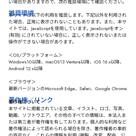
い場合がありますので、次の推奨環境にて確認ください。
推奨環境
本サイトは以下の利用を推奨します。下記以外を利用され
た場合、正常に表示されないこともあります。また、本サ
イトでは、JavaScriptを使用しています。JavaScriptをオン
(有効) にされていない場合に、正しく表示されないまたは
操作ができない場合があります。
＜OS/プラットフォーム＞
Windows10以降、macOS13 Ventura以降、iOS 16.x以降、
Android 12.x以降
＜ブラウザ＞
最新バージョンのMicrosoft Edge、Safari、Google Chrome
著作権／リンク
著作権について
本サイトに掲載されている文章、イラスト、ロゴ、写真、
動画、ソフトウエア、その他のすべての情報は、本法人ま
たは第三者が著作権を有しております。個人的な利用など
著作権法によって認められる場合を除き、著作権者の事前
の許可なく、これらの情報を利用 (複製、改変、配布、公