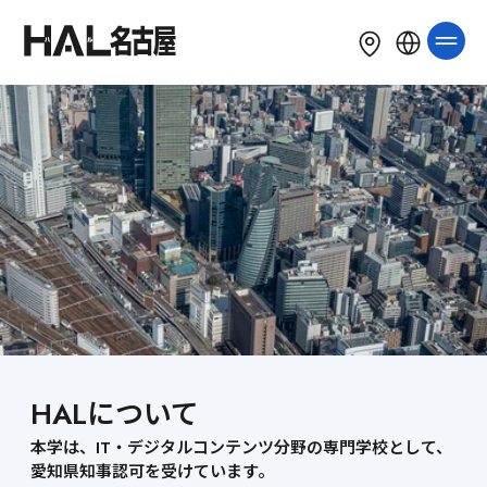
LANGUAGE
English
简体中文
繁體中文
한국어
Tiếng Việt
Bahasa Indonesia
HALについて
本学は、IT・デジタルコンテンツ分野の専門学校として、
愛知県知事認可を受けています。