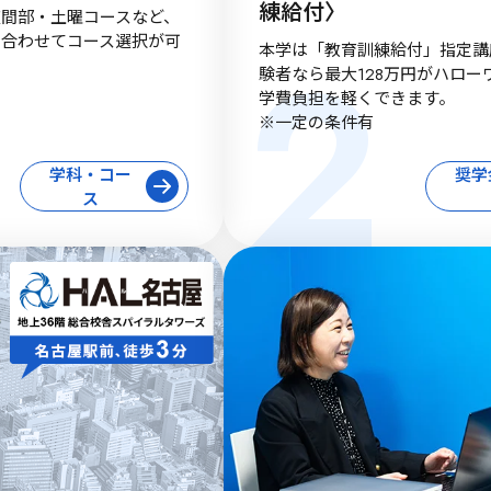
練給付〉
間部・土曜コースなど、
2
に合わせてコース選択が可
本学は「教育訓練給付」指定講
験者なら最大128万円がハロ
学費負担を軽くできます。

※一定の条件有
学科・コー
奨学
ス