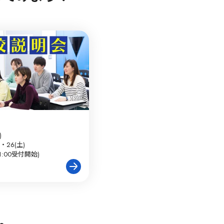


・26(土)

(11:00受付開始)
。