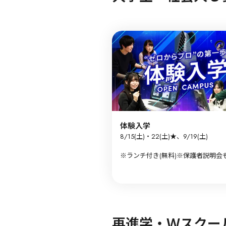
体験入学
8/15(土)・22(土)★、9/19(土)

※ランチ付き(無料)※保護者説明会も
★8/22(土)は遠方にお住まいの方(
川・福井・長野・静岡)向けに、「
キャンパス無料送迎バスツアー」も
再進学・Ｗスクー