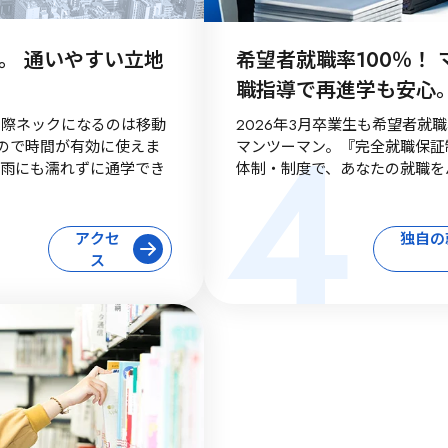
。 通いやすい立地
希望者就職率100％！
職指導で再進学も安心
4
の際ネックになるのは移動
2026年3月卒業生も希望者就
ので時間が有効に使えま
マンツーマン。『完全就職保証
で雨にも濡れずに通学でき
体制・制度で、あなたの就職を
アクセ
独自の
ス