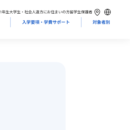
1年生
大学生・社会人
遠方にお住まいの方
留学生
保護者
入学要項・学費サポート
対象者別
English
简体中文
繁體中文
한국어
Tiếng Việt
Bahasa Indonesia