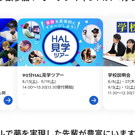
90分HAL見学ツアー
学校説明会
8/15(土)、9/19(土)

8/8(土)・27(木)
14:00～15:30(13:30受付開始)

9/5(土)・12(土)
開催

11:30～12:30
富山・石
※終了後、個別相談・在校生との交流も可
オープン
能（～17:00まで）
実施！
ルで夢を実現した先輩が豊富にいます