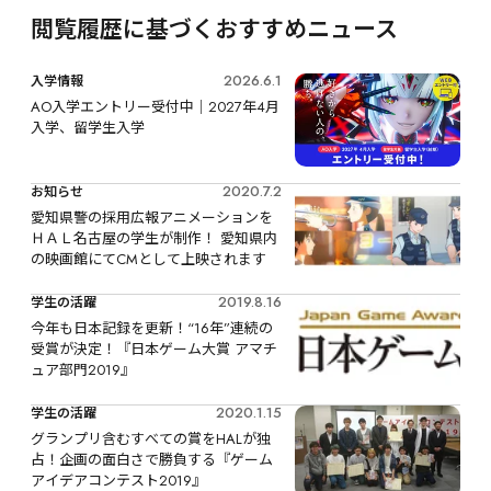
閲覧履歴に基づくおすすめニュース
2026.6.1
入学情報
AO入学エントリー受付中｜2027年4月
入学、留学生入学
2020.7.2
お知らせ
愛知県警の採用広報アニメーションを
ＨＡＬ名古屋の学生が制作！ 愛知県内
の映画館にてCMとして上映されます
2019.8.16
学生の活躍
今年も日本記録を更新！“16年”連続の
受賞が決定！『日本ゲーム大賞 アマチ
ュア部門2019』
2020.1.15
学生の活躍
グランプリ含むすべての賞をHALが独
占！企画の面白さで勝負する『ゲーム
アイデアコンテスト2019』