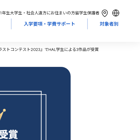
1年生
大学生・社会人
遠方にお住まいの方
留学生
保護者
入学要項・学費サポート
対象者別
English
简体中文
繁體中文
ストコンテスト2023』でHAL学生による3作品が受賞
한국어
Tiếng Việt
Bahasa Indonesia