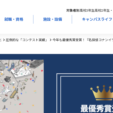
対象者別：
高校3年生
高校2年生・
就職・資格
施設・設備
キャンパスライフ
と
圧倒的な「コンテスト実績」
今年も最優秀賞受賞！『名探偵コナンイラ