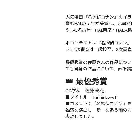
人気漫画『名探偵コナン』のイラ
賞もHALの学生が受賞し、見事3
※HAL名古屋・HAL東京・HAL大阪
本コンテストは『名探偵コナン』
す。1次審査は一般投票、2次審査
最優秀賞の佐藤さんの作品につい
ても自身の作品について、直接講
👑 最優秀賞
CG学科　佐藤 彩花

■タイトル 「Fall in Love」

■コメント：『名探偵コナン』を
福感を演出し、新一を追う蘭の力
表現しました。