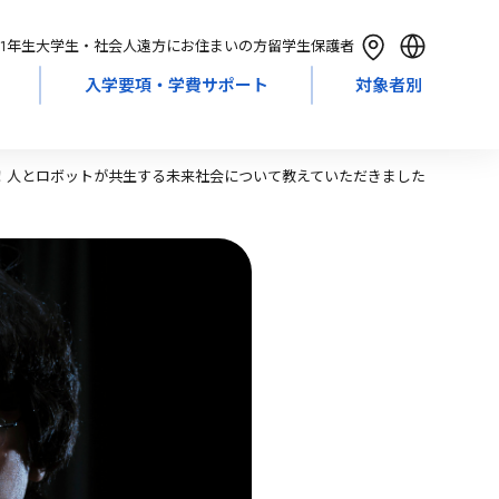
1年生
大学生・社会人
遠方にお住まいの方
留学生
保護者
入学要項・学費サポート
対象者別
English
简体中文
繁體中文
！人とロボットが共生する未来社会について教えていただきました
한국어
Tiếng Việt
Bahasa Indonesia