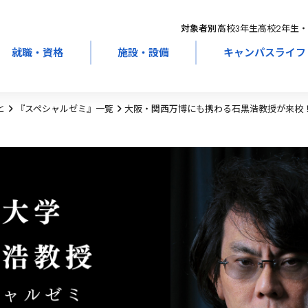
対象者別：
高校3年生
高校2年生・
就職・資格
施設・設備
キャンパスライフ
と
『スペシャルゼミ』一覧
大阪・関西万博にも携わる石黒浩教授が来校