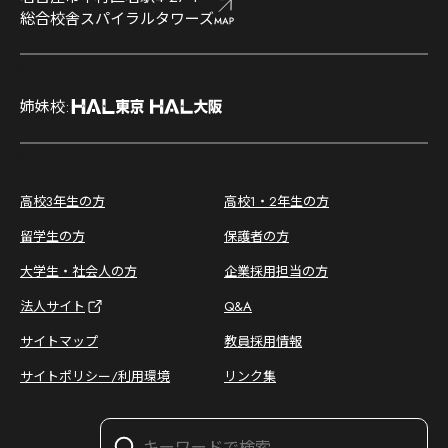
総合校舎スパイラルタワーズ
;
姉妹校:
;
高校3年生の方
高校1・2年生の方
留学生の方
保護者の方
大学生・社会人の方
企業採用担当の方
法人サイト
Q&A
サイトマップ
教員採用情報
サイトポリシー/利用環境
リンク集