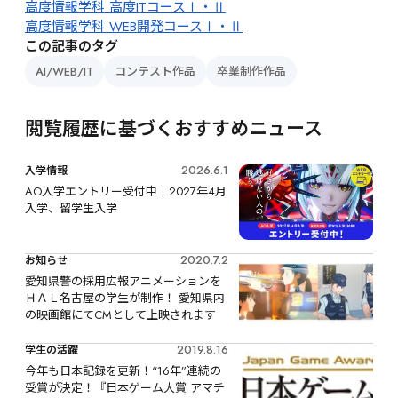
高度情報学科 高度ITコースⅠ・Ⅱ
高度情報学科 WEB開発コースⅠ・Ⅱ
この記事のタグ
AI/WEB/IT
コンテスト作品
卒業制作作品
閲覧履歴に基づくおすすめニュース
2026.6.1
入学情報
AO入学エントリー受付中｜2027年4月
入学、留学生入学
2020.7.2
お知らせ
愛知県警の採用広報アニメーションを
ＨＡＬ名古屋の学生が制作！ 愛知県内
の映画館にてCMとして上映されます
2019.8.16
学生の活躍
今年も日本記録を更新！“16年”連続の
受賞が決定！『日本ゲーム大賞 アマチ