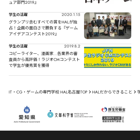
ュア部門2019』
2020.1.15
学生の活躍
グランプリ含むすべての賞をHALが独
占！企画の面白さで勝負する『ゲーム
アイデアコンテスト2019』
2019.8.2
学生の活躍
コピーライター、漫画家…各業界の審
査員から高評価！ラジオCMコンテスト
で学生が優秀賞を獲得
IT・CG・ゲームの専門学校 HAL名古屋TOP
HALだからできること
学