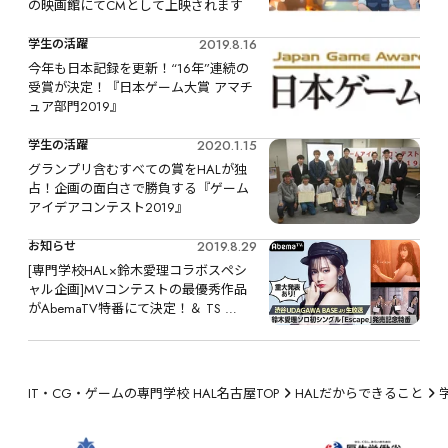
の映画館にてCMとして上映されます
2019.8.16
学生の活躍
今年も日本記録を更新！“16年”連続の
受賞が決定！『日本ゲーム大賞 アマチ
ュア部門2019』
2020.1.15
学生の活躍
グランプリ含むすべての賞をHALが独
占！企画の面白さで勝負する『ゲーム
アイデアコンテスト2019』
2019.8.29
お知らせ
[専門学校HAL×鈴木愛理コラボスペシ
ャル企画]MVコンテストの最優秀作品
がAbemaTV特番にて決定！＆ TS 
ONE「Airi's Potion」でオリジナルジン
グルがO.A.！
IT・CG・ゲームの専門学校 HAL名古屋TOP
HALだからできること
学