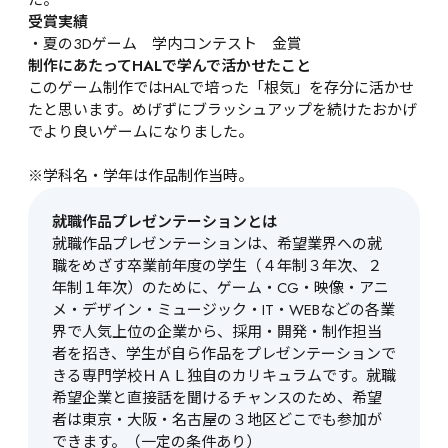
受賞実績
・夏の3Dゲーム　学内コンテスト　金賞
制作にあたってHALで学んで活かせたこと
このゲーム制作ではHALで培った「根気」を存分に活かせ
たと思います。めげずにブラッシュアップを続けたおかげ
でより良いゲームになりました。

※学科名・学年は作品制作当時。
就職作品プレゼンテーションとは
就職作品プレゼンテーションは、希望業界への就
職をめざす卒業前年度の学生（４年制３年次、２
年制１年次）のために、ゲーム・CG・映像・アニ
メ・デザイン・ミュージック・IT・WEBなどの各業
界で人気上位の企業から、採用・開発・制作担当
者を招き、学生が自ら作品をプレゼンテーションで
きる専門学校ＨＡＬ独自のカリキュラムです。就職
希望企業と直接話を聞けるチャンスのため、希望
者は東京・大阪・名古屋の３地区どこでも参加が
できます。（一定の条件あり）