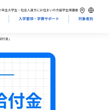
1年生
大学生・社会人
遠方にお住まいの方
留学生
保護者
入学要項・学費サポート
対象者別
English
简体中文
繁體中文
給付金」
한국어
Tiếng Việt
Bahasa Indonesia