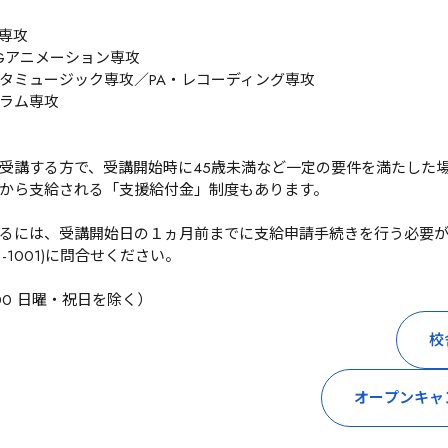
攻

Gアニメーション専攻

タミュージック専攻／PA・レコーディング専攻

ラム専攻



受講する方で、受講開始時に45歳未満など一定の要件を満たした
クから支給される「支援給付金」制度もあります。

るには、受講開始日の１ヵ月前までに支給申請手続きを行う必要
1-1001)に問合せください。
～20:00 日曜・祝日を除く）
校
オープンキャ