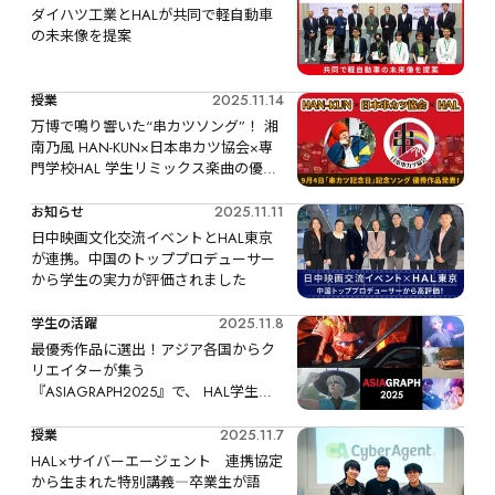
ダイハツ工業とHALが共同で軽自動車
の未来像を提案
2025.11.14
授業
万博で鳴り響いた“串カツソング”！ 湘
南乃⾵ HAN-KUN×⽇本串カツ協会×専
門学校HAL 学生リミックス楽曲の優秀
作品を発表
2025.11.11
お知らせ
日中映画文化交流イベントとHAL東京
が連携。中国のトッププロデューサー
から学生の実力が評価されました
2025.11.8
学生の活躍
最優秀作品に選出！アジア各国からク
リエイターが集う
『ASIAGRAPH2025』で、 HAL学生が
今年も多数受賞
2025.11.7
授業
HAL×サイバーエージェント　連携協定
から生まれた特別講義―卒業生が語