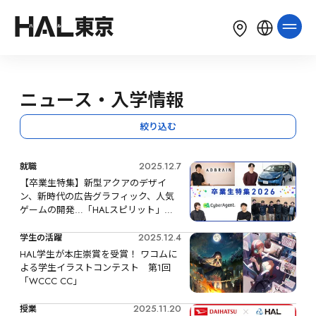
LANGUAGE
English
简体中文
繁體中文
ニュース・入学情報
한국어
Tiếng Việt
Bahasa Indonesia
絞り込む
2025.12.7
就職
【卒業生特集】新型アクアのデザイ
ン、新時代の広告グラフィック、人気
ゲームの開発…「HALスピリット」を
原動力に活躍する卒業生を紹介
2025.12.4
学生の活躍
HAL学生が本庄崇賞を受賞！ ワコムに
よる学生イラストコンテスト　第1回
「WCCC CC」
2025.11.20
授業