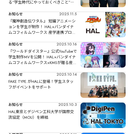
る“学生時代にやっておくべきこと”―
2025.11.5
お知らせ
『魔神創造伝ワタル』 短編アニメーシ
ョンを学生が制作！ HAL×バンダイナ
ムコフィルムワークス 産学連携プロジ
ェクト
2025.10.16
お知らせ
『ワールドダイスター』公式YouTubeで
学生制作MVを公開！ HAL×バンダイナ
ムコフィルムワークス×KMSが贈る産学
連携プロジェクト
2025.10.14
お知らせ
FAKE TYPE.がHALに登場！学生スタッ
フがイベントをサポート
2025.10.3
お知らせ
HAL東京とデジペン工科大学が国際交
流協定（MOU）を締結