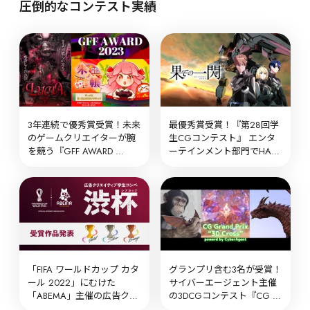
圧倒的なコンテスト実績
3年連続で優秀賞受賞！未来
最優秀賞受賞！『第28回学
のゲームクリエイターが腕
生CGコンテスト』 エンタ
を競う『GFF AWARD 
ーテインメント部門でHAL
2023』
から3作品が受賞
「FIFA ワールドカップ カタ
グランプリ含む3名が受賞！
ール 2022」にむけた
サイバーエージェント主催
「ABEMA」主催の広告クリ
の3DCGコンテスト『CG 
エイティブコンペでHAL名
Grand Prix “3D Cross”』