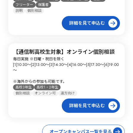
フリーター
保護者
説明
個別相談
詳細を見て申込む
【通信制高校生対象】オンライン個別相談
毎日実施 ※日曜・祝日を除く

[1]10:30～[2]13:00～[3]14:30～[4]16:00～[5]17:30～[6]19:00
～

※海外からの参加も可能です。
高校3年生
高校1・2年生
個別相談
オンライン可
遠方向け
詳細を見て申込む
オープンキャンパス一覧を見る