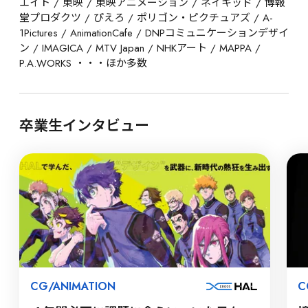
エイト / 東映 / 東映アニメーション / ネイキッド / 博報
堂プロダクツ / ぴえろ / ポリゴン・ピクチュアズ / A-
1Pictures / AnimationCafe / DNPコミュニケーションデザイ
ン / IMAGICA / MTV Japan / NHKアート / MAPPA / 
P.A.WORKS ・・・ほか多数
卒業生インタビュー
CG/ANIMATION
C