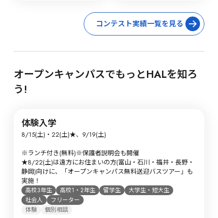
古屋の学生が受賞！
コンテスト実績一覧を見る
オープンキャンパスでもっとHALを知ろ
う!
体験入学
8/15(土)・22(土)★、9/19(土)

※ランチ付き(無料)※保護者説明会も開催

★8/22(土)は遠方にお住まいの方(富山・石川・福井・長野・
静岡)向けに、「オープンキャンパス無料送迎バスツアー」も
実施！
高校3年生
高校1・2年生
留学生
大学生・短大生
社会人
フリーター
体験
個別相談