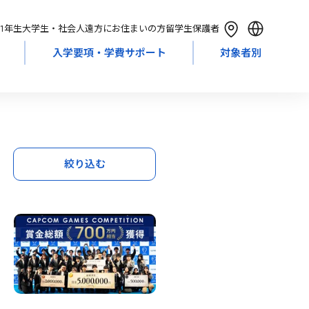
1年生
大学生・社会人
遠方にお住まいの方
留学生
保護者
入学要項・学費サポート
対象者別
English
简体中文
繁體中文
한국어
絞り込む
Tiếng Việt
Bahasa Indonesia