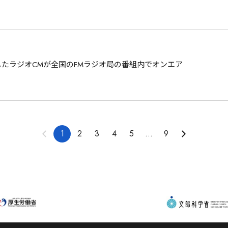
したラジオCMが全国のFMラジオ局の番組内でオンエア
1
2
3
4
5
...
9