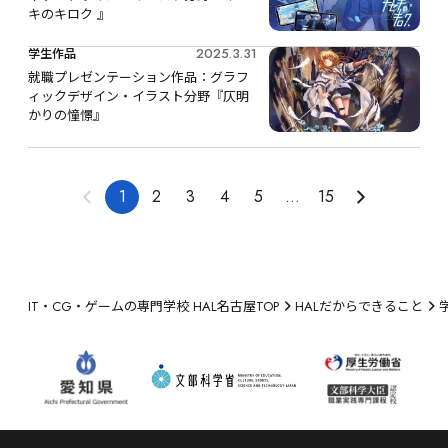
キのキロク 』
2025.3.31
学生作品
就職プレゼンテーション作品：グラフ
ィックデザイン・イラスト分野『仄明
かりの憧憬』
1
2
3
4
5
...
15
IT・CG・ゲームの専門学校 HAL名古屋TOP
HALだからできること
学